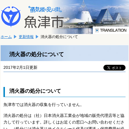
本
こ
文
こ
へ
か
移
ら
動
本
し
ホーム
更新情報
消火器の処分について
文
ま
で
す。
す。
消火器の処分について
2017年2月1日更新
消火器の処分について
魚津市では消火器の収集を行っていません。
消火器の処分は（社）日本消火器工業会が地域の販売代理店等と協
力して行っています。詳しくはお近くの窓口へお問い合わせくださ
い。（処分には消火器リサイクルシール代及び運送・保管費用が必