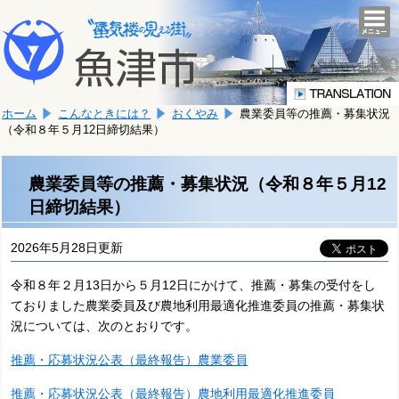
本
こ
文
togg
navi
こ
へ
か
移
ら
動
本
し
ホーム
こんなときには？
おくやみ
農業委員等の推薦・募集状況
文
ま
（令和８年５月12日締切結果）
で
す。
す。
農業委員等の推薦・募集状況（令和８年５月12
日締切結果）
2026年5月28日更新
令和８年２月13日から５月12日にかけて、推薦・募集の受付をし
ておりました農業委員及び農地利用最適化推進委員の推薦・募集状
況については、次のとおりです。
推薦・応募状況公表（最終報告）農業委員
推薦・応募状況公表（最終報告）農地利用最適化推進委員