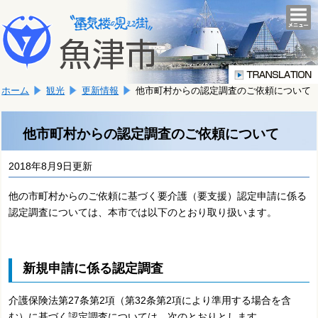
本
こ
文
togg
navi
こ
へ
か
移
ら
動
本
し
ホーム
観光
更新情報
他市町村からの認定調査のご依頼について
文
ま
で
す。
す。
他市町村からの認定調査のご依頼について
2018年8月9日更新
他の市町村からのご依頼に基づく要介護（要支援）認定申請に係る
認定調査については、本市では以下のとおり取り扱います。
新規申請に係る認定調査
介護保険法第27条第2項（第32条第2項により準用する場合を含
む）に基づく認定調査については、次のとおりとします。