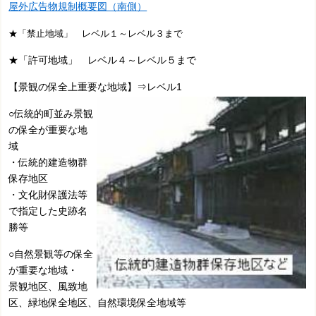
屋外広告物規制概要図（南側）
★「禁止地域」 レベル１～レベル３まで
★「許可地域」 レベル４～レベル５まで
【景観の保全上重要な地域】⇒レベル1
○伝統的町並み景観
の保全が重要な地
域
・伝統的建造物群
保存地区
・文化財保護法等
で指定した史跡名
勝等
○自然景観等の保全
が重要な地域・
景観地区、風致地
区、緑地保全地区、自然環境保全地域等