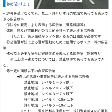
物があります
≪許可を受けなくても、禁止・許可いずれの地域であっても表示で
きる広告物≫
①法令の規定により表示する広告物（道路標識等）
②国、県及び市町村が公共目的を持って表示する広告物
（ただし、表示面積が５㎡を超えるものは届出が必要です）
③公職選挙法による選挙運動のために使用するポスター等の広告
物
④公益上必要な物件に寄贈者名を表示する広告物（制限有り）
※以上①～④までについては、禁止物件であっても表示でき
る。
⑤一定の面積以下の自家広告物
●自己の店舗や事業所等に表示する自家広告物
禁止地域 レベル１⇒５㎡以下
禁止地域 レベル２⇒７㎡以下
禁止地域 レベル３⇒７㎡以下
許可地域 レベル４⇒10㎡以下
許可地域 レベル５⇒10㎡以下
※ただし、蛍光塗料を使用せず、規則別表第４の許可基