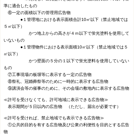
準に適合したもの
⑥一定の面積以下の管理用広告物
●１管理地における表示面積合計10㎡以下（禁止地域では
５㎡以下）
かつ地上からの高さが４ｍ以下で蛍光塗料を使用して
いないもの
●１管理物件における表示面積10㎡以下（禁止地域では５
㎡以下）
かつ壁面の５分の１以下で蛍光塗料を使用していない
もの
⑦工事現場の板塀等に表示する一定の広告物
⑧祭礼、冠婚葬祭等のために一時的に表示する広告物
⑨講演会等の催事のために、その会場の敷地内に表示する広告物
≪許可を受けなくても、許可地域に表示できる広告物≫
表示期間が５日以内の広告物 （ただし、届出が必要です）
≪許可を受ければ、禁止地域でも表示できる広告物≫
①公共的目的を有する広告物及び公衆の利便性を目的とする広告
物