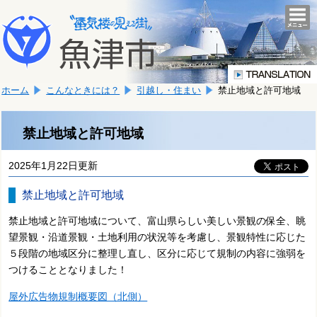
本
こ
文
togg
navi
こ
へ
か
移
ら
動
本
し
ホーム
こんなときには？
引越し・住まい
禁止地域と許可地域
文
ま
で
す。
す。
禁止地域と許可地域
2025年1月22日更新
禁止地域と許可地域
禁止地域と許可地域について、富山県らしい美しい景観の保全、眺
望景観・沿道景観・土地利用の状況等を考慮し、景観特性に応じた
５段階の地域区分に整理し直し、区分に応じて規制の内容に強弱を
つけることとなりました！
屋外広告物規制概要図（北側）