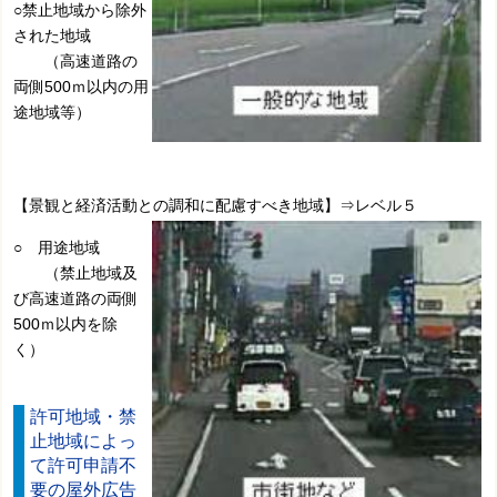
○禁止地域から除外
された地域
（高速道路の
両側500ｍ以内の用
途地域等）
【景観と経済活動との調和に配慮すべき地域】⇒レベル５
○ 用途地域
（禁止地域及
び高速道路の両側
500ｍ以内を除
く）
許可地域・禁
止地域によっ
て許可申請不
要の屋外広告