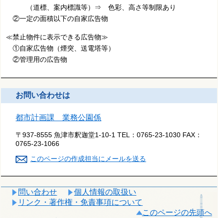
（道標、案内標識等）⇒ 色彩、高さ等制限あり
②一定の面積以下の自家広告物
≪禁止物件に表示できる広告物≫
①自家広告物（煙突、送電塔等）
②管理用の広告物
お問い合わせは
都市計画課 業務公園係
〒937-8555 魚津市釈迦堂1-10-1
TEL：
0765-23-1030
FAX：
0765-23-1066
このページの作成担当にメールを送る
問い合わせ
個人情報の取扱い
リンク・著作権・免責事項について
このページの先頭へ