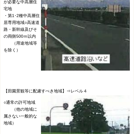
が必要な中高層住
宅地
・第1･2種中高層住
居専用地域○高速道
路・新幹線及びそ
の両側500ｍ以内
（用途地域等
を除く）
【田園景観等に配慮すべき地域】⇒レベル４
○通常の許可地域
（他の地域に
属さない一般的な
地域）