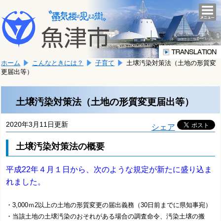
本
こ
文
togg
navi
こ
へ
か
移
ら
動
本
し
ホーム
こんなときには？
子育て
土壌汚染対策法（土地の形質変
文
ま
更届出等）
で
す。
す。
土壌汚染対策法（土地の形質変更届出等）
2020年3月11日更新
シェア
土壌汚染対策法の概要
平成22年４月１日から、次のような規定が新たに盛り込ま
れました。
・3,000ｍ2以上の土地の形質変更の届出義務（30日前までに県知事宛）
・当該土地の土壌汚染のおそれがある場合の調査命令、汚染土壌の搬