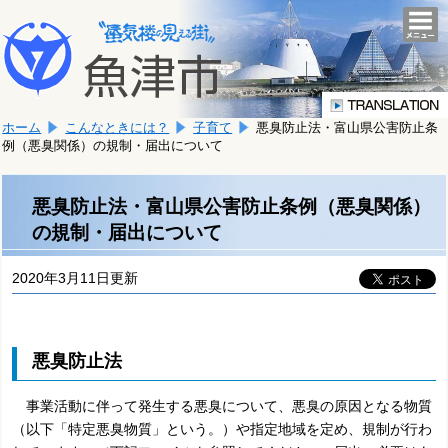
本
こ
文
togg
navi
こ
へ
か
移
ら
動
本
し
ホーム
こんなときには？
子育て
悪臭防止法・富山県公害防止条
文
ま
例（悪臭関係）の規制・届出について
で
す。
す。
悪臭防止法・富山県公害防止条例（悪臭関係）
の規制・届出について
2020年3月11日更新
悪臭防止法
事業活動に伴って発生する悪臭について、悪臭の原因となる物質
（以下「特定悪臭物質」という。）や指定地域を定め、規制が行わ