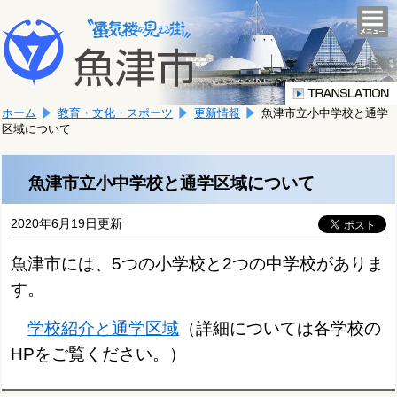
本
こ
文
togg
navi
こ
へ
か
移
ら
動
本
し
ホーム
教育・文化・スポーツ
更新情報
魚津市立小中学校と通学
文
ま
区域について
で
す。
す。
魚津市立小中学校と通学区域について
2020年6月19日更新
魚津市には、5つの小学校と2つの中学校がありま
す。
学校紹介と通学区域
（詳細については各学校の
HPをご覧ください。）