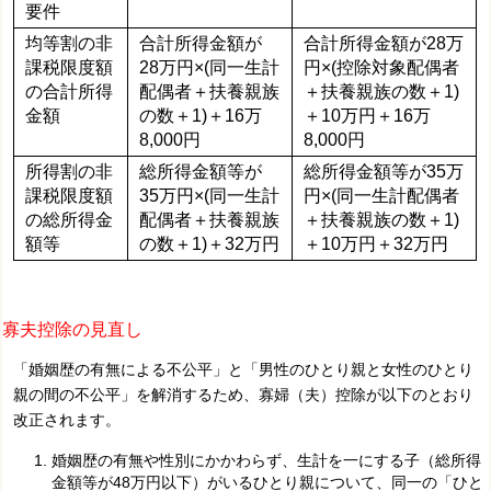
要件
均等割の非
合計所得金額が
合計所得金額が28万
課税限度額
28万円×(同一生計
円×(控除対象配偶者
の合計所得
配偶者＋扶養親族
＋扶養親族の数＋1)
金額
の数＋1)＋16万
＋10万円＋16万
8,000円
8,000円
所得割の非
総所得金額等が
総所得金額等が35万
課税限度額
35万円×(同一生計
円×(同一生計配偶者
の総所得金
配偶者＋扶養親族
＋扶養親族の数＋1)
額等
の数＋1)＋32万円
＋10万円＋32万円
寡夫控除の見直し
「婚姻歴の有無による不公平」と「男性のひとり親と女性のひとり
親の間の不公平」を解消するため、寡婦（夫）控除が以下のとおり
改正されます。
婚姻歴の有無や性別にかかわらず、生計を一にする子（総所得
金額等が48万円以下）がいるひとり親について、同一の「ひと