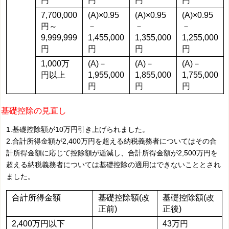
円
円
円
円
7,700,000
(A)×0.95
(A)×0.95
(A)×0.95
円～
－
－
－
9,999,999
1,455,000
1,355,000
1,255,000
円
円
円
円
1,000万
(A)－
(A)－
(A)－
円以上
1,955,000
1,855,000
1,755,000
円
円
円
基礎控除の見直し
1.基礎控除額が10万円引き上げられました。
2.合計所得金額が2,400万円を超える納税義務者についてはその合
計所得金額に応じて控除額が逓減し、合計所得金額が2,500万円を
超える納税義務者については基礎控除の適用はできないこととされ
ました。
合計所得金額
基礎控除額(改
基礎控除額(改
正前)
正後)
2,400万円以下
43万円