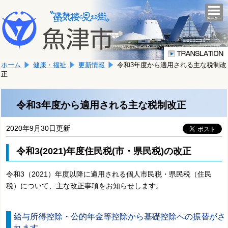
本
こ
文
togg
navi
こ
へ
か
移
ら
動
本
し
ホーム
健康・福祉
更新情報
令和3年度から適用される主な税制改
文
ま
正
で
す。
す。
令和3年度から適用される主な税制改正
2020年9月30日更新
令和3(2021)年度住民税(市・県民税)の改正
令和3（2021）年度以降に適用される個人市民税・県民税（住民
税）について、主な改正事項をお知らせします。
給与所得控除・公的年金等控除から基礎控除への振替がさ
れます