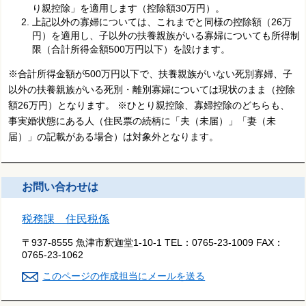
り親控除」を適用します（控除額30万円）。
上記以外の寡婦については、これまでと同様の控除額（26万
円）を適用し、子以外の扶養親族がいる寡婦についても所得制
限（合計所得金額500万円以下）を設けます。
※合計所得金額が500万円以下で、扶養親族がいない死別寡婦、子
以外の扶養親族がいる死別・離別寡婦については現状のまま（控除
額26万円）となります。 ※ひとり親控除、寡婦控除のどちらも、
事実婚状態にある人（住民票の続柄に「夫（未届）」「妻（未
届）」の記載がある場合）は対象外となります。
お問い合わせは
税務課 住民税係
〒937-8555 魚津市釈迦堂1-10-1
TEL：
0765-23-1009
FAX：
0765-23-1062
このページの作成担当にメールを送る