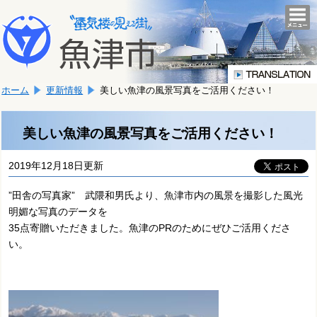
本
こ
文
togg
navi
こ
へ
か
移
ら
動
本
し
ホーム
更新情報
美しい魚津の風景写真をご活用ください！
文
ま
で
す。
す。
美しい魚津の風景写真をご活用ください！
2019年12月18日更新
”田舎の写真家” 武隈和男氏より、魚津市内の風景を撮影した風光
明媚な写真のデータを
35点寄贈いただきました。魚津のPRのためにぜひご活用くださ
い。