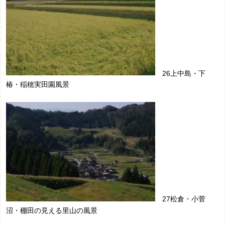
26上中島・下
椿・稲穂実田園風景
27松倉・小菅
沼・棚田の見える里山の風景