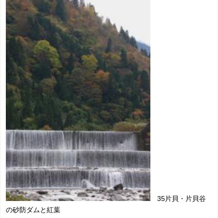
35片貝・片貝谷
の砂防ダムと紅葉