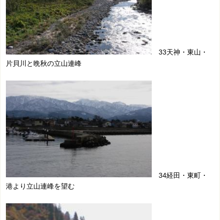
33天神・東山・
片貝川と晩秋の立山連峰
34経田・東町・
港より立山連峰を望む