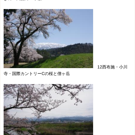
12西布施・小川
寺・国際カントリーCの桜と僧ヶ岳