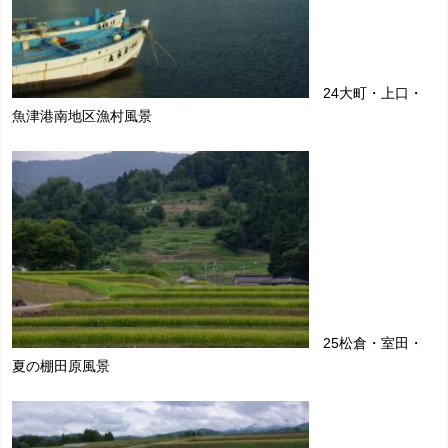
24大町・上口・
魚津港南地区漁村風景
25松倉・室田・
夏の棚田原風景