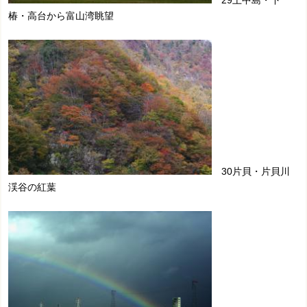
29上中島・下
椿・高台から富山湾眺望
30片貝・片貝川
渓谷の紅葉