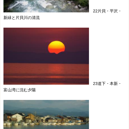
22片貝・平沢・
新緑と片貝川の清流
23道下・本新・
富山湾に沈む夕陽