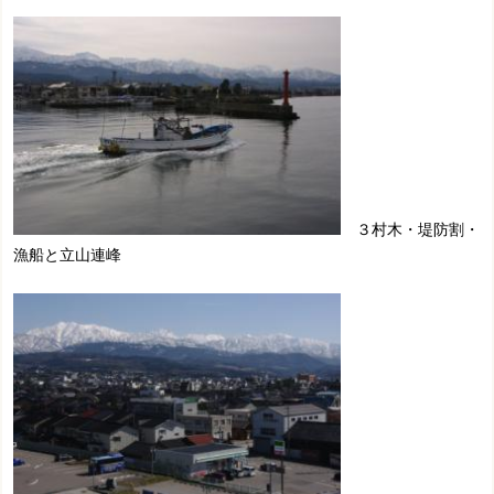
３村木・堤防割・
漁船と立山連峰