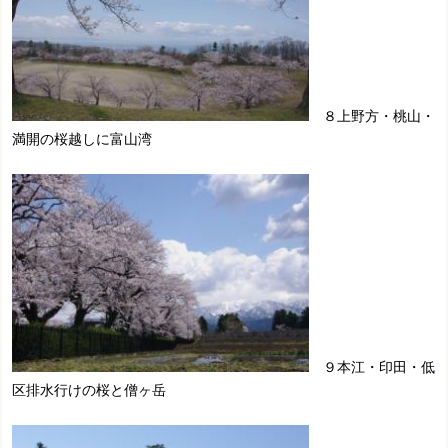
８上野方・桃山・
満開の桜越しに富山湾
９本江・印田・低
区排水行けの桜と僧ヶ岳