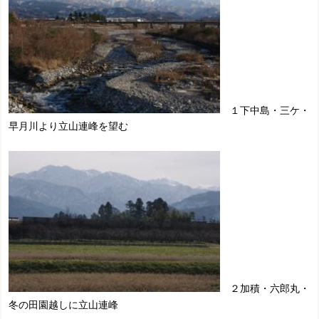
１下中島・三ケ・
早月川より立山連峰を望む
２加積・六郎丸・
冬の田園越しに立山連峰