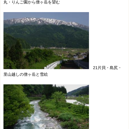
丸・りんご園から僧ヶ岳を望む
21片貝・島尻・
里山越しの僧ヶ岳と雪絵