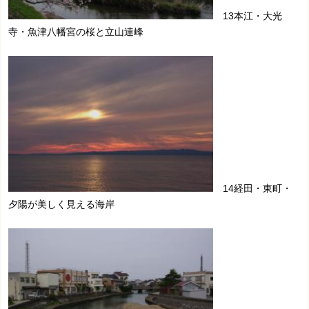
13本江・大光
寺・魚津八幡宮の桜と立山連峰
14経田・東町・
夕陽が美しく見える海岸