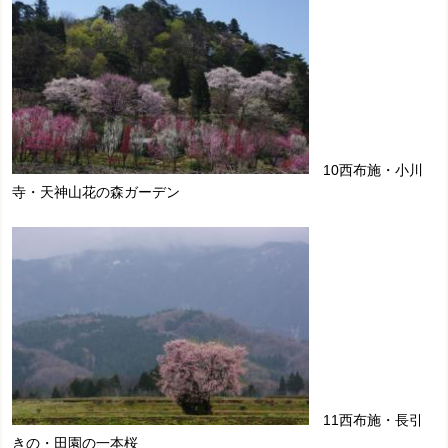
10西布施・小川
寺・天神山花の森ガーデン
11西布施・長引
きの・田園の一本桜