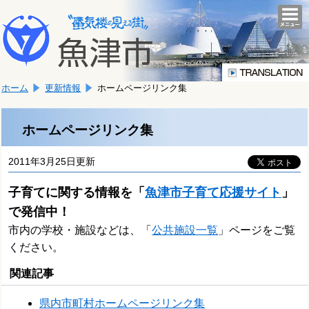
本
こ
文
togg
navi
こ
へ
か
移
ら
動
本
し
ホーム
更新情報
ホームページリンク集
文
ま
で
す。
す。
ホームページリンク集
2011年3月25日更新
子育てに関する情報を「
魚津市子育て応援サイト
」
で発信中！
市内の学校・施設などは、「
公共施設一覧
」ページをご覧
ください。
関連記事
県内市町村ホームページリンク集