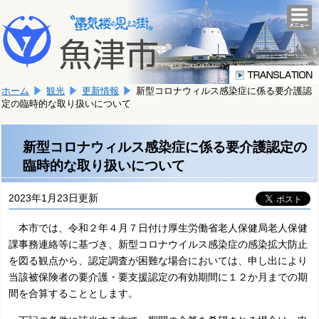
本
こ
文
togg
navi
こ
へ
か
移
ら
動
本
し
ホーム
観光
更新情報
新型コロナウィルス感染症に係る要介護認
文
ま
定の臨時的な取り扱いについて
で
す。
す。
新型コロナウィルス感染症に係る要介護認定の
臨時的な取り扱いについて
2023年1月23日更新
本市では、令和２年４月７日付け厚生労働省老人保健局老人保健
課事務連絡等に基づき、新型コロナウイルス感染症の感染拡大防止
を図る観点から、認定調査が困難な場合においては、申し出により
当該被保険者の要介護・要支援認定の有効期間に１２か月までの期
間を合算することとします。