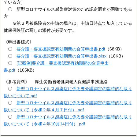
ている方）
〇 新型コロナウイルス感染症対策のため認定調査が困難である
方
※第２号被保険者の申請の場合は、申請日時点で加入している
健康保険証の写しの添付が必要です。
《申出書様式》
〇
要介護・要支援認定有効期間の合算申出書.pdf
（68KB）
〇
要介護・要支援認定有効期間の合算申出書.xlsx
（18KB）
〇
[記載例]要介護・要支援認定有効期間の合算申出
書.pdf
（105KB）
《参考資料》 厚生労働省老健局老人保健課事務連絡
〇
新型コロナウイルス感染症に係る要介護認定の臨時的な取り
扱いについて.pdf
〇
新型コロナウイルス感染症に係る要介護認定の臨時的な取り
扱いについて（令和２年４月７日付）.pdf
〇
新型コロナウイルス感染症に係る要介護認定の臨時的な取り
扱いについて（令和４年10月14日付）.pdf