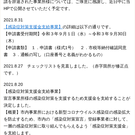
請を辞退された事業所様については、ご厚意に感謝し、近日中に当
HPで公開させていただく予定です。
2021.8.31
【感染症対策支援金支給事業】
の詳細は以下の通りです。
【申請書受付期間】令和３年９月１日（水）～令和３年９月30日
（木）
【申請書類】 １．
申請書（様式1号）
２．
市税等納付確認同意
書
３．通帳の写し（口座番号と名義がわかるもの）
2021.8.27 チェックリストを見直しました。（赤字箇所が修正点
です。）
2021.8.20
【感染症対策支援金支給事業】
宣言事業所様の感染症対策を支援するため支援金を支給することが
決定しました。
【概要】
市内事業所における新型コロナウイルス感染症の感染拡大
を防止するため、
市内の「感染症対策宣言」登録事業者に対して、
一層の感染症対策に取り組んで
もらえるよう「感染症対策支援金」
を支給します。