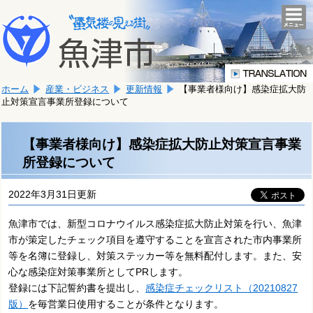
本
こ
文
togg
navi
こ
へ
か
移
ら
動
本
し
ホーム
産業・ビジネス
更新情報
【事業者様向け】感染症拡大防
文
ま
止対策宣言事業所登録について
で
す。
す。
【事業者様向け】感染症拡大防止対策宣言事業
所登録について
2022年3月31日更新
魚津市では、新型コロナウイルス感染症拡大防止対策を行い、魚津
市が策定したチェック項目を遵守することを宣言された市内事業所
等を名簿に登録し、対策ステッカー等を無料配付します。また、安
心な感染症対策事業所としてPRします。
登録には下記誓約書を提出し、
感染症チェックリスト（20210827
版）
を毎営業日使用することが条件となります。