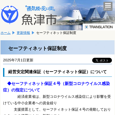
本
こ
文
togg
navi
こ
へ
か
移
ら
動
本
し
ホーム
更新情報
セーフティネット保証制度
文
ま
で
す。
す。
セーフティネット保証制度
2025年7月1日更新
経営安定関連保証（セーフティネット保証）について
◆セーフティネット保証４号（新型コロナウイルス感染
症）の指定について
経済産業省は、新型コロナウイルス感染症により影響を受
けている中小企業者への資金繰り
支援措置として、
セーフティネット保証４号の発動しており