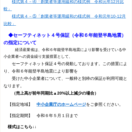
様式第４－④「創業者等運用緩和の様式例 令和元年12月比
較」
様式第４－⑤「創業者等運用緩和の様式例 令和元年10-12月
比較」
◆セーフティネット４号保証（令和６年能登半島地震）
の指定について
経済産業省は、令和６年能登半島地震により影響を受けている中
小企業者への資金繰り支援措置として、
セーフティネット保証４号の発動しております。この措置によ
り、令和６年能登半島地震により影響を
受けた中小企業者について、一般枠と別枠の保証が利用可能と
なります。
（売上高が前年同期比▲20%以上減少の場合）
【指定地域】
中小企業庁のホームページ
をご参照ください。
【指定期間】 令和６年５月１日まで
様式はこちら↓↓