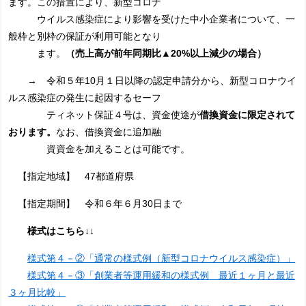
ます。この措置により、新型コロナ
ウイルス感染症により影響を
受けた中小企業者について、一
般枠と別枠の保証が利用可能となり
ます。
（売上高が前年同期比▲20%以上減少の場合）
→ 令和５年10月１日以降の認定申請分から、新型コロナウイ
ルス感染症の発生に起因するセーフ
ティネット保証４号は、資金使途が
借換資金に限定されて
おります。
なお、借換資金に追加融
資資金を加えることは可能です。
【指定地域】 47都道府県
【指定期間】 令和６年６月30日まで
様式はこちら↓↓
様式第４－②「通常の様式例（新型コロナウイルス感染症）」
様式第４－③「創業者等運用緩和の様式例 最近１ヶ月と最近
３ヶ月比較」