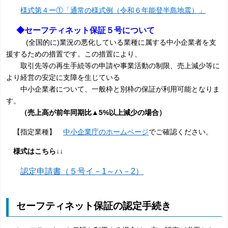
様式第４ー①「通常の様式例（令和６年能登半島地震）」
◆セーフティネット保証５号について
(全国的に)業況の悪化している業種に属する中小企業者を支
援するための措置です。この措置により、
取引先等の再生手続等の申請や事業活動の制限、売上減少等に
より経営の安定に支障を生じている
中小企業者について、一般枠と別枠の保証が利用可能となりま
す。
（売上高が前年同期比▲5%以上減少の場合）
【指定業種】
中小企業庁のホームページ
でご確認ください。
様式はこちら↓↓
認定申請書（５号イ－1～ハ－2）
セーフティネット保証の認定手続き