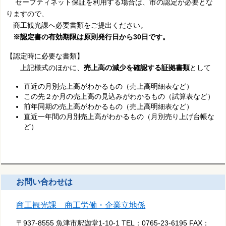
セーフティネット保証を利用する場合は、市の認定が必要とな
りますので、
商工観光課へ必要書類をご提出ください。
※
認定書の有効期限は原則発行日から30日です。
【認定時に必要な書類】
上記様式のほかに、
売上高の減少を確認する証拠書類
として
直近の月別売上高がわかるもの（売上高明細表など）
この先２か月の売上高の見込みがわかるもの（試算表など）
前年同期の売上高がわかるもの（売上高明細表など）
直近一年間の月別売上高がわかるもの（月別売り上げ台帳な
ど）
お問い合わせは
商工観光課 商工労働・企業立地係
〒937-8555 魚津市釈迦堂1-10-1
TEL：
0765-23-6195
FAX：