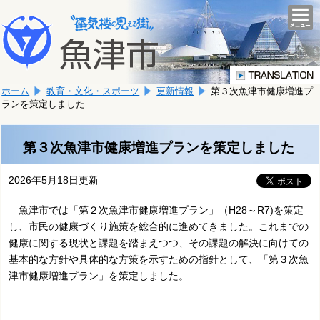
本
こ
文
togg
navi
こ
へ
か
移
ら
動
本
し
ホーム
教育・文化・スポーツ
更新情報
第３次魚津市健康増進プ
文
ま
ランを策定しました
で
す。
す。
第３次魚津市健康増進プランを策定しました
2026年5月18日更新
魚津市では「第２次魚津市健康増進プラン」（H28～R7)を策定
し、市民の健康づくり施策を総合的に進めてきました。これまでの
健康に関する現状と課題を踏まえつつ、その課題の解決に向けての
基本的な方針や具体的な方策を示すための指針として、「第３次魚
津市健康増進プラン」を策定しました。