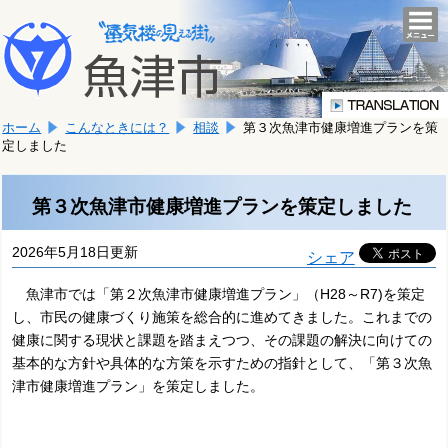
本
こ
文
togg
navi
こ
へ
か
移
ら
動
本
し
ホーム
こんなときには？
相談
第３次魚津市健康増進プランを策
文
ま
定しました
で
す。
す。
第３次魚津市健康増進プランを策定しました
2026年5月18日更新
シェア
魚津市では「第２次魚津市健康増進プラン」（H28～R7)を策定
し、市民の健康づくり施策を総合的に進めてきました。これまでの
健康に関する現状と課題を踏まえつつ、その課題の解決に向けての
基本的な方針や具体的な方策を示すための指針として、「第３次魚
津市健康増進プラン」を策定しました。