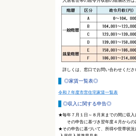
入居者世帯の政令月収額の階層区分は、
詳しくは、窓口でお問い合わせくださ
◎家賃一覧表◎
令和７年度市営住宅家賃一覧表
◎収入に関する申告◎
★毎年７月１日～８月末までの間に収入
その申告に基づき翌年度４月からの家
★その申告に基づいて、所得や世帯状況
入居収入基準早見表