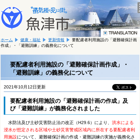
本
こ
文
こ
へ
か
移
ら
動
本
し
ホーム
健康・福祉
更新情報
要配慮者利用施設の「避難確保計画
文
ま
作成」・「避難訓練」の義務化について
で
す。
す。
要配慮者利用施設の「避難確保計画作成」・
「避難訓練」の義務化について
2021年10月12日更新
要配慮者利用施設の「避難確保計画の作成」及
び「避難訓練」が義務化されました
水防法及び土砂災害防止法の改正（H29.6）により、
洪水による
浸水が想定される区域や土砂災害警戒区域内に所在する要配慮者利
用施設
について、避難確保計画の作成・避難訓練の実施が義務化さ