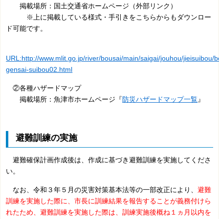
掲載場所：国土交通省ホームページ（外部リンク）
※上に掲載している様式・手引きをこちらからもダウンロー
ド可能です。
URL:http://www.mlit.go.jp/river/bousai/main/saigai/jouhou/jieisuibou/b
gensai-suibou02.html
②各種ハザードマップ
掲載場所：魚津市ホームページ『
防災ハザードマップ一覧
』
避難訓練の実施
避難確保計画作成後は、作成に基づき避難訓練を実施してくださ
い。
なお、令和３年５月の災害対策基本法等の一部改正により、
避難
訓練を実施した際に、市長に訓練結果を報告することが義務付けら
れたため、避難訓練を実施した際は、訓練実施後概ね１ヵ月以内を