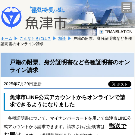
本
こ
文
togg
navi
こ
へ
か
移
ら
動
本
し
ホーム
こんなときには？
相談
戸籍の附票、身分証明書など各種
文
ま
証明書のオンライン請求
で
す。
す。
戸籍の附票、身分証明書など各種証明書のオン
ライン請求
2025年7月29日更新
魚津市LINE公式アカウントからオンラインで請
求できるようになりました
各種証明書について、マイナンバーカードを用いて魚津市LINE公
郵送で
式アカウントから請求できます。請求された証明書は、
お届け