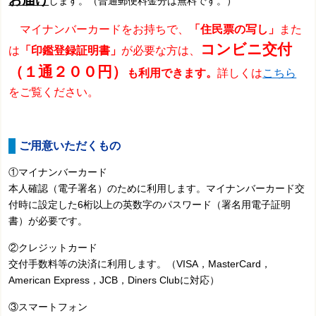
します。（普通郵便料金分は無料です。）
マイナンバーカードをお持ちで、
「住民票の写し」
また
コンビニ交付
は
「印鑑登録証明書」
が必要な方は、
（１通２００円）
も利用できます。
詳しくは
こちら
をご覧ください。
ご用意いただくもの
①マイナンバーカード
本人確認（電子署名）のために利用します。
マイナンバーカード交
付時に設定した
6桁以上の英数字のパスワード（署名用電子証明
書）が必要です。
②クレジットカード
交付手数料等の決済に利用します。（VISA，MasterCard，
American Express，JCB，Diners Clubに対応）
③スマートフォン