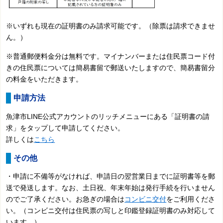
※いずれも現在の証明書のみ請求可能です。（除票は請求できませ
ん。）
※普通郵便料金分は無料です。マイナンバーまたは住民票コード付
きの住民票については簡易書留で郵送いたしますので、簡易書留分
の料金をいただきます。
申請方法
魚津市LINE公式アカウントのリッチメニューにある「証明書の請
求」をタップして申請してください。
詳しくは
こちら
その他
・
申請に不備等がなければ、申請日の翌営業日までに証明書等を郵
送で発送します。なお、土日祝、年末年始は発行手続を行いません
のでご了承ください
。
お急ぎの場合は
コンビニ交付
をご利用くださ
い。（コンビニ交付は住民票の写しと印鑑登録証明書のみ対応して
います。）