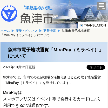
本
こ
文
togg
navi
こ
へ
か
移
ら
動
本
し
ホーム
産業・ビジネス
更新情報
魚津市電子地域通貨
文
ま
「MiraPay（ミラペイ）」について
で
す。
す。
魚津市電子地域通貨「MiraPay（ミラペイ）」
について
2021年10月12日更新
魚津市では、市内での経済循環を活性化させるため電子地域通貨
「MiraPay（ミラペイ）」を発行しています。
MiraPayは
スマホアプリ又はイベント等で発行するカードにより
利用できる地域通貨です。