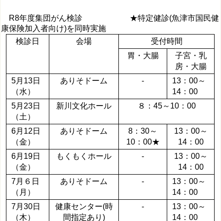
R8年度集団がん検診 ★特定健診(魚津市国民健
康保険加入者向け)を同時実施
検診日
会場
受付時間
胃・大腸
子宮・乳
房・大腸
5月13日
ありそドーム
-
13：00～
（水）
14：00
5月23日
新川文化ホール
８：45～10：00
（土）
6月12日
ありそドーム
8：30～
13：00～
（金）
10：00★
14：00
6月19日
もくもくホール
-
13：00～
（金）
14：00
7月６日
ありそドーム
-
13：00～
（月）
14：00
7月30日
健康センター(時
-
13：00～
（木）
間指定あり)
14：00