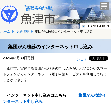
本
こ
文
togg
navi
こ
へ
か
移
ら
動
本
し
ホーム
更新情報
集団がん検診のインターネット申し込み
文
ま
で
す。
す。
集団がん検診のインターネット申し込み
2026年3月30日更新
シェア
魚津市が実施する集団がん検診の申し込みが、パソコンやスマー
トフォンからインターネット（電子申請サービス）を利用して行う
ことができます。
インターネット申し込みはこちら
→
集団がん検診イ
ンターネット申し込み