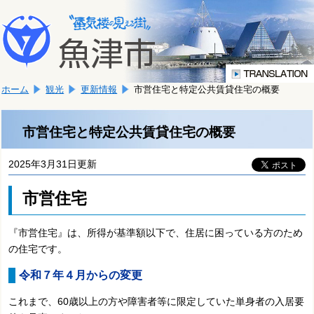
本
こ
文
こ
へ
か
移
ら
動
本
し
ホーム
観光
更新情報
市営住宅と特定公共賃貸住宅の概要
文
ま
で
す。
す。
市営住宅と特定公共賃貸住宅の概要
2025年3月31日更新
市営住宅
『市営住宅』は、所得が基準額以下で、住居に困っている方のため
の住宅です。
令和７年４月からの変更
これまで、60歳以上の方や障害者等に限定していた単身者の入居要