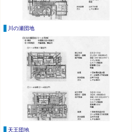
川の瀬団地
天王団地