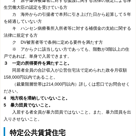
オ 原子爆弾被爆者に対する援護に関する法律の規定による厚
生労働大臣の認定を受けている方
カ 海外からの引揚者で本邦に引き上げた日から起算して５年
を経過していない方
キ ハンセン病療養所入所者等に対する補償金の支給に関する
法律に規定する方
ク DV被害者等で条例に定める要件を満たす方
※ アからクに該当しない方であっても、階数が3階以上の住
戸であれば、単身で入居できます。
３ 一定の所得要件を満たすこと。
同居者全員の合計収入が公営住宅法で定められた政令月収額
158,000円以内であること。
（裁量階層世帯は214,000円以内）詳しくは窓口でお問合せく
ださい。
4 地方税を滞納していないこと。
5 暴力団員でないこと。
入居する者全員が暴力団員ではないこと。また、暴力団員を出
入りさせないこと。
特定公共賃貸住宅