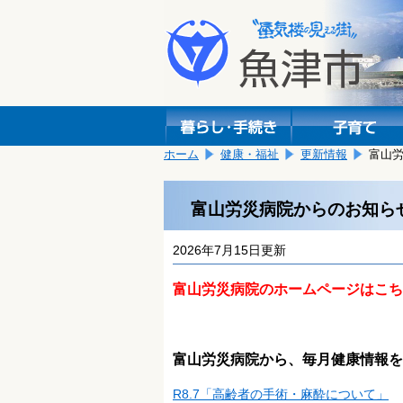
本
こ
文
こ
へ
か
移
ら
動
本
し
文
ま
で
す。
す。
ホーム
健康・福祉
更新情報
富山
富山労災病院からのお知ら
2026年7月15日更新
富山労災病院のホームページはこち
富山労災病院から、毎月健康情報を
R8.7「高齢者の手術・麻酔について」