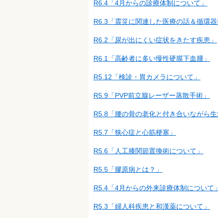
R6.4「4月からの診療体制について」
R6.3「震災に関連した医療の話＆循環
R6.2「尿が出にくい症状をきたす疾患」
R6.1「高齢者に多い慢性硬膜下血腫」
R5.12「検診・胃カメラについて」
R5.9「PVP前立腺レーザー蒸散手術」
R5.8「腰の骨の老化と付き合いながら
R5.7「狭心症と心筋梗塞」
R5.6「人工膝関節置換術について」
R5.5「膠原病とは？」
R5.4「4月からの外来診療体制について
R5.3「婦人科疾患と和漢薬について」