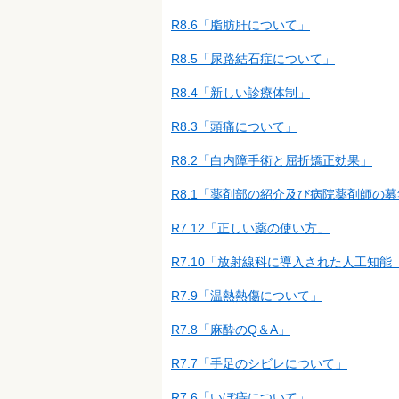
R8.6「脂肪肝について」
R8.5「尿路結石症について」
R8.4「新しい診療体制」
R8.3「頭痛について」
R8.2「白内障手術と屈折矯正効果」
R8.1「薬剤部の紹介及び病院薬剤師の
R7.12「正しい薬の使い方」
R7.10「放射線科に導入された人工知能
R7.9「温熱熱傷について」
R7.8「麻酔のQ＆A」
R7.7「手足のシビレについて」
R7.6「いぼ痔について」