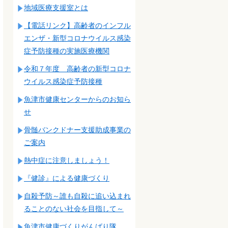
地域医療支援室とは
【電話リンク】高齢者のインフル
エンザ・新型コロナウイルス感染
症予防接種の実施医療機関
令和７年度 高齢者の新型コロナ
ウイルス感染症予防接種
魚津市健康センターからのお知ら
せ
骨髄バンクドナー支援助成事業の
ご案内
熱中症に注意しましょう！
『健診』による健康づくり
自殺予防～誰も自殺に追い込まれ
ることのない社会を目指して～
魚津市健康づくりがんばり隊