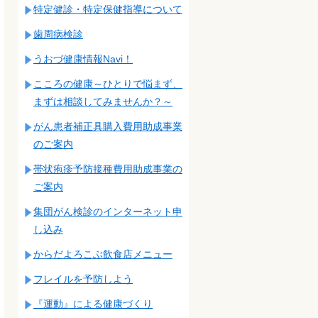
特定健診・特定保健指導について
歯周病検診
うおづ健康情報Navi！
こころの健康～ひとりで悩まず、
まずは相談してみませんか？～
がん患者補正具購入費用助成事業
のご案内
帯状疱疹予防接種費用助成事業の
ご案内
集団がん検診のインターネット申
し込み
からだよろこぶ飲食店メニュー
フレイルを予防しよう
『運動』による健康づくり