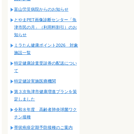
富山労災病院からのお知らせ
とやまPET画像診断センター「魚
津市民の月」（利用料割引）のお
知らせ
ミラたん健康ポイント2026 対象
施設一覧
特定健康診査受診券の配送につい
て
特定健診実施医療機関
第３次魚津市健康増進プランを策
定しました
令和８年度 高齢者肺炎球菌ワク
チン接種
帯状疱疹定期予防接種のご案内