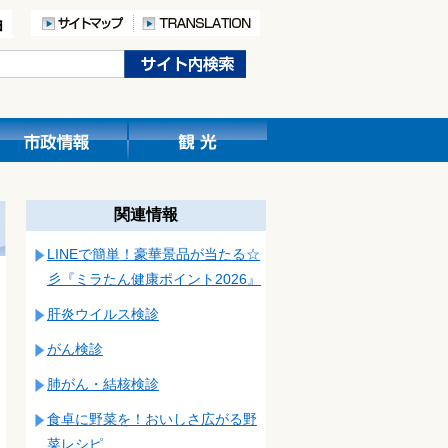
関連情報
LINEで簡単！豪華景品が当たる☆
彡『ミラたん健康ポイント2026』
肝炎ウイルス検診
がん検診
肺がん・結核検診
食卓に野菜を！おいしさ広がる野
菜レシピ