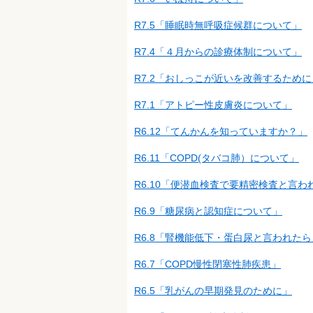
R7.5「睡眠時無呼吸症候群について」
R7.4「４月からの診療体制について」
R7.2「おしっこが近いを改善するために
R7.1「アトピー性皮膚炎について」
R6.12「てんかんを知っていますか？」
R6.11「COPD(タバコ肺）について」
R6.10「便潜血検査で要精密検査と言わ
R6.9「糖尿病と認知症について」
R6.8「腎機能低下・蛋白尿と言われたら
R6.7「COPD慢性閉塞性肺疾患」
R6.5「乳がんの早期発見のために」