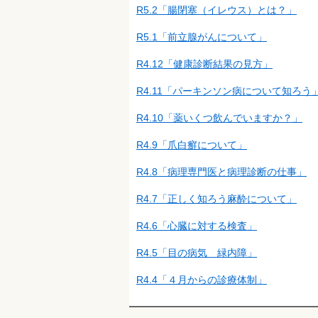
R5.2「腸閉塞（イレウス）とは？」
R5.1「前立腺がんについて」
R4.12「健康診断結果の見方」
R4.11「パーキンソン病について知ろう
R4.10「薬いくつ飲んでいますか？」
R4.9「爪白癬について」
R4.8「病理専門医と病理診断の仕事」
R4.7「正しく知ろう麻酔について」
R4.6「心臓に対する検査」
R4.5「目の病気 緑内障」
R4.4「４月からの診療体制」