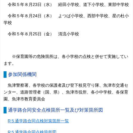
令和５年８月23日（水）
経田小学校、
道下小学校、
東部中学校
令和５年８月24日（
木
）
よつば小学校、
西部中学校
、
星の杜小
学校
令和５年８月25日（金）
清流小学校
※保育園等の危険箇所は、各小学校の点検と併せて実施してい
ます。
参加関係機関
魚津警察署、各学校の保護者及び登下校見守り隊、魚津市交通セ
ンター、道路管理者（国、県）、魚津市役所、各小中学校、各保育
園、魚津市教育委員会
通学路合同安全点検箇所一覧及び対策箇所図
R５通学路合同点検対策箇所一覧
R５通学路合同点検箇所図