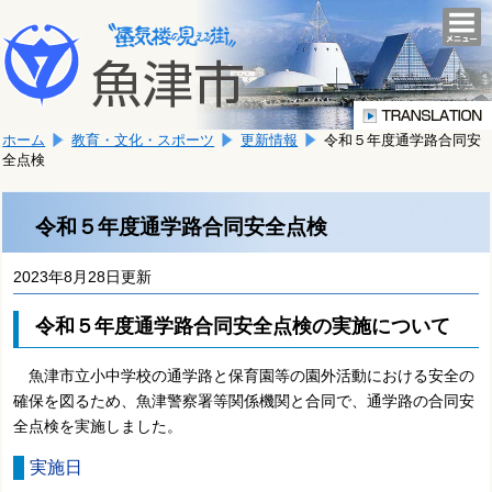
本
こ
文
togg
navi
こ
へ
か
移
ら
動
本
し
ホーム
教育・文化・スポーツ
更新情報
令和５年度通学路合同安
文
ま
全点検
で
す。
す。
令和５年度通学路合同安全点検
2023年8月28日更新
令和５年度通学路合同安全点検の実施について
魚津市立小中学校の通学路と保育園等の園外活動における安全の
確保を図るため、魚津警察署等関係機関と合同で、通学路の合同安
全点検を実施しました。
実施日