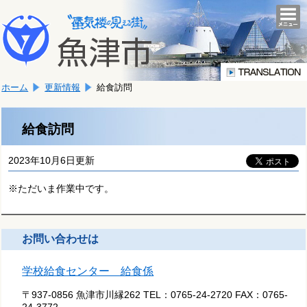
本
こ
文
togg
navi
こ
へ
か
移
ら
動
本
し
ホーム
更新情報
給食訪問
文
ま
で
す。
す。
給食訪問
2023年10月6日更新
※ただいま作業中です。
お問い合わせは
学校給食センター 給食係
〒937-0856 魚津市川縁262
TEL：
0765-24-2720
FAX：
0765-