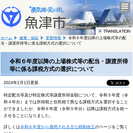
本
こ
文
togg
navi
こ
へ
か
移
ら
動
本
し
ホーム
健康・福祉
更新情報
令和６年度以降の上場株式等の配
文
ま
当・譲渡所得等に係る課税方式の選択について
で
す。
す。
令和６年度以降の上場株式等の配当・譲渡所得
等に係る課税方式の選択について
2024年2月1日更新
特定配当等及び特定株式等譲渡所得金額について、令和５年度（令
和４年分）までは所得税と住民税で異なる課税方式を選択すること
ができましたが、令和６年度（令和５年分）以降は課税方式を統一
させることになりました。
詳しくは
令和６年度から適用される主な税制改正
のページをご覧く