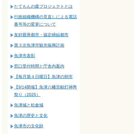
たてもんの森プロジェクトとは
行政組織機構の見直しによる電話
番号等の変更について
友好親善都市・協定締結都市
第３次魚津市観光振興計画
魚津市表彰
窓口受付時間と庁舎内案内
【毎月第４日曜日】魚津の朝市
【9/14開催】魚津八幡宮献灯神輿
祭り（2025）
魚津城と松倉城
魚津の歴史と文化
魚津市の文化財