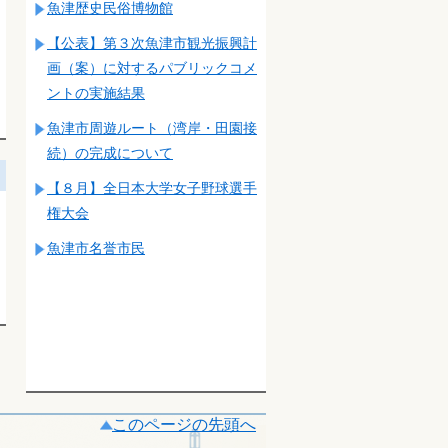
魚津歴史民俗博物館
【公表】第３次魚津市観光振興計
画（案）に対するパブリックコメ
ントの実施結果
魚津市周遊ルート（湾岸・田園接
続）の完成について
【８月】全日本大学女子野球選手
権大会
魚津市名誉市民
このページの先頭へ