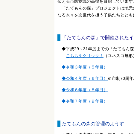
伝える市民意識の高揚を目指しています
「たてもんの森」プロジェクトは地元
なる木々を次世代を担う子供たちととも
「たてもんの森」で開催されたイ
◆平成29～31年度までの「たてもん森
こちらをクリック！
（ユネスコ無形
◆令和３年度（５年目）
◆令和４年度（６年目）
※市制70周
◆令和６年度（８年目）
◆令和７年度（９年目）
たてもんの森の管理のようす