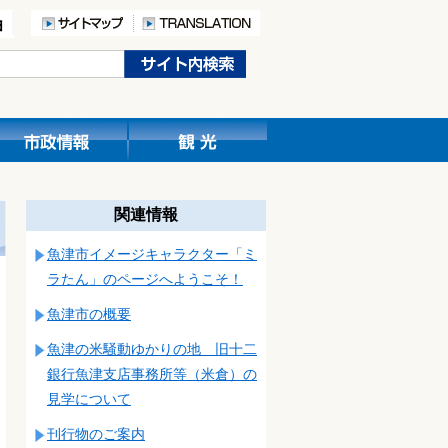
関連情報
魚津市イメージキャラクター「ミ
ラたん」のページへようこそ！
魚津市の概要
魚津の米騒動ゆかりの地 旧十二
銀行魚津支店事務所等（米倉）の
見学について
刊行物のご案内