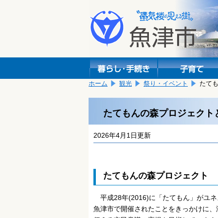
本
こ
文
こ
へ
か
移
ら
動
本
し
文
ま
で
す。
す。
ホーム
観光
祭り・イベント
たて
たてもんの森プロジェクト
2026年4月1日更新
たてもんの森プロジェクト
平成28年(2016)に「たてもん」がユ
魚津市で開催されたことをきっかけに、