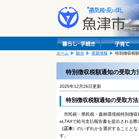
本
こ
文
こ
へ
か
移
ら
動
本
し
文
ま
で
す。
す。
ホーム
観光
更新情報
特別徴収税
特別徴収税額通知の受取方
2025年12月26日更新
特別徴収税額通知の受取方法
市民税・県民税・森林環境税特別徴収
eLTAXで給与支払報告書を提出される
（正本
）のいずれかを選択することとな
す。