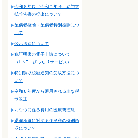
令和８年度（令和７年分）給与支
払報告書の提出について
配偶者控除・配偶者特別控除につ
いて
公示送達について
税証明書の電子申請について
（LINE ぴったりサービス）
特別徴収税額通知の受取方法につ
いて
令和８年度から適用される主な税
制改正
おむつに係る費用の医療費控除
退職所得に対する住民税の特別徴
収について