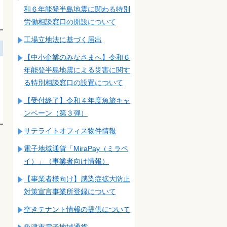
和６年能登半島地震に関わる特別
労働相談窓口の開設について
工場立地法に基づく届出
【中小企業のみなさまへ】令和６
年能登半島地震による災害に関す
る特別相談窓口の設置について
【受付終了】令和４年度魚旅キャ
ンペーン（第３弾）
サテライトオフィス物件情報
電子地域通貨「MiraPay（ミラペ
イ）」（事業者向け情報）
【事業者様向け】感染症拡大防止
対策宣言事業所登録について
空きテナント情報の提供について
魚津市電子地域通貨