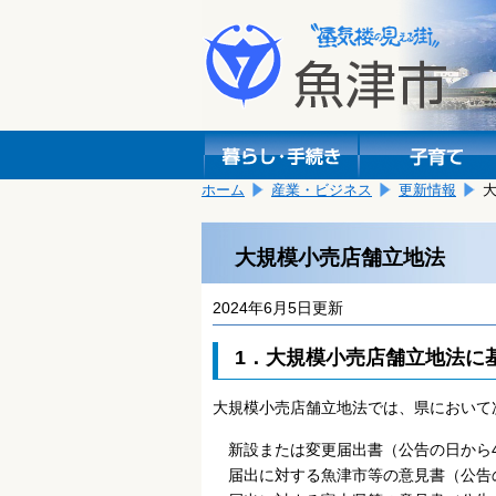
本
こ
文
こ
へ
か
移
ら
動
本
し
文
ま
で
す。
す。
ホーム
産業・ビジネス
更新情報
大規模小売店舗立地法
2024年6月5日更新
1．大規模小売店舗立地法に
大規模小売店舗立地法では、県において
新設または変更届出書（公告の日から
届出に対する魚津市等の意見書（公告