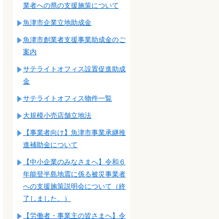
業者への県の支援施策について
魚津市企業立地助成金
魚津市創業者支援事業助成金のご
案内
サテライトオフィス設置促進助成
金
サテライトオフィス物件一覧
大規模小売店舗立地法
【事業者向け】魚津市事業承継推
進補助金について
【中小企業のみなさまへ】令和６
年能登半島地震に係る被災事業者
への支援施策説明会について（終
了しました。）
【労働者・事業主の皆さまへ】令