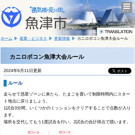
本
こ
文
togg
navi
こ
へ
か
移
ら
動
本
し
ホーム
産業・ビジネス
更新情報
カニロボコン魚津大会ルール
文
ま
で
す。
す。
カニロボコン魚津大会ルール
2024年6月11日更新
ルール
走らせて惑星ゾーンに来たら、たまごを置いて制限時間内にスター
ト地点に戻りましょう。
1試合3分間。いくつかのミッションをクリアすることで点数が入り
ます。
場所を交代してもう1度試合を行い、2試合の合計得点で競います。