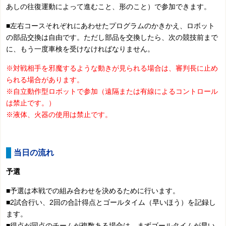
あしの往復運動によって進むこと、形のこと）で参加できます。
■左右コースそれぞれにあわせたプログラムのかきかえ、ロボット
の部品交換は自由です。ただし部品を交換したら、次の競技前まで
に、もう一度車検を受けなければなりません。
※対戦相手を邪魔するような動きが見られる場合は、審判長に止め
られる場合があります。
※自立動作型ロボットで参加（遠隔または有線によるコントロール
は禁止です。）
※液体、火器の使用は禁止です。
当日の流れ
予選
■予選は本戦での組み合わせを決めるために行います。
■2試合行い、2回の合計得点とゴールタイム（早いほう）を記録し
ます。
■得点が同点のチームが複数ある場合は、まずゴールタイムが早い