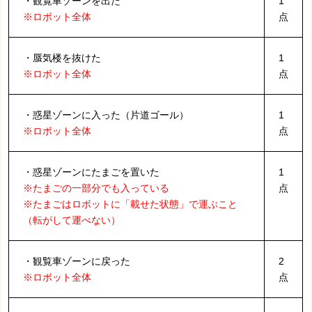
・観覧車ゾーンを出た
1
※ロボット全体
点
・蜃気楼を抜けた
1
※ロボット全体
点
・惑星ゾーンに入った（片道ゴール）
1
※ロボット全体
点
・惑星ゾーンにたまごを置いた
1
※たまごの一部分でも入っている
点
※たまごはロボットに「載せた状態」で運ぶこと
（転がして運べない）
・観覧車ゾーンに戻った
2
※ロボット全体
点