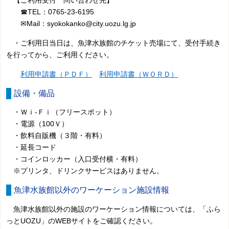
【ご利用受付 問い合わせ先】
☎TEL：0765-23-6195
✉Mail：syokokanko@city.uozu.lg.jp
・ご利用日当日は、魚津水族館のチケット売場にて、受付手続き
を行ってから、ご利用ください。
利用申請書（ＰＤＦ）
利用申請書（ＷＯＲＤ）
設備・備品
・Ｗｉ-Ｆｉ（フリースポット）
・電源（100Ｖ）
・飲料自販機（３階・有料）
・延長コード
・コインロッカー（入口受付横・有料）
※プリンタ、ドリンクサービスはありません。
魚津水族館以外のワーケーション施設情報
魚津水族館以外の施設のワーケーション情報については、「ふら
っとUOZU」のWEBサイトをご確認ください。