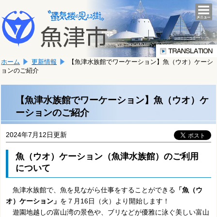
本
こ
文
togg
navi
こ
へ
か
移
ら
動
本
し
ホーム
更新情報
【魚津水族館でワーケーション】魚（ウオ）ケーシ
文
ま
ョンのご紹介
で
す。
す。
【魚津水族館でワーケーション】魚（ウオ）ケ
ーションのご紹介
2024年7月12日更新
魚（ウオ）ケーション（魚津水族館）のご利用
について
魚津水族館で、魚を見ながら仕事をすることができる
「魚（ウ
オ）ケーション」
を７月16日（火）より開始します！
遊園地越しの富山湾の景色や、ブリなどが優雅に泳ぐ美しい富山