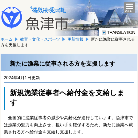
本
こ
文
togg
navi
こ
へ
か
移
ら
動
本
し
ホーム
教育・文化・スポーツ
更新情報
新たに漁業に従事される
文
ま
方を支援します
で
す。
す。
新たに漁業に従事される方を支援します
2024年4月1日更新
新規漁業従事者へ給付金を支給しま
す
全国的に漁業従事者の減少や高齢化が進行しています。魚津市で
は漁業の魅力を向上させ、担い手を確保するため、新たに漁業へ就
業される方へ給付金を支給し支援します。