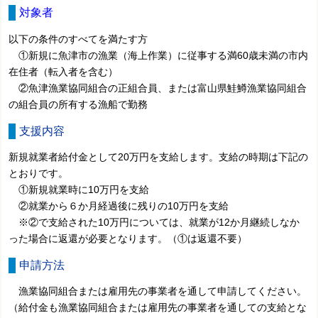
対象者
以下の条件のすべてを満たす方
①新規に魚津市の漁業（海上作業）に従事する満60歳未満の市内
在住者（転入者を含む）
②魚津漁業協同組合の正組合員、または富山県鮭鱒漁業協同組合
の組合員の所有する漁船で勤務
支援内容
新規就業者給付金として20万円を支給します。支給の時期は下記の
とおりです。
①新規就業時に10万円を支給
②就業から６か月経過後に残りの10万円を支給
※②で支給された10万円については、就業が12か月継続しなか
った場合に返還が必要となります。（①は返還不要）
申請方法
漁業協同組合または雇用先の事業者を通して申請してください。
（給付金も漁業協同組合または雇用先の事業者を通しての支給とな