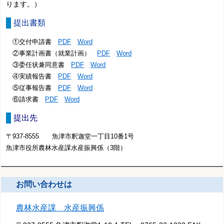
ります。）
提出書類
①交付申請書
PDF
Word
②事業計画書（就業計画）
PDF
Word
③委任状兼同意書
PDF
Word
④実績報告書
PDF
Word
⑤従事報告書
PDF
Word
⑥請求書
PDF
Word
提出先
〒937-8555 魚津市釈迦堂一丁目10番1号
魚津市役所農林水産課水産振興係（3階）
お問い合わせは
農林水産課 水産振興係