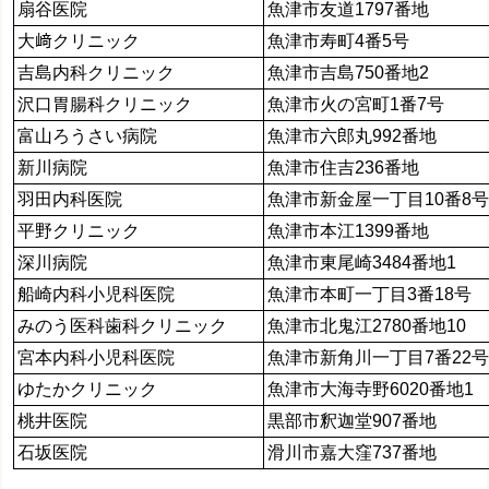
扇谷医院
魚津市友道1797番地
大﨑クリニック
魚津市寿町4番5号
吉島内科クリニック
魚津市吉島750番地2
沢口胃腸科クリニック
魚津市火の宮町1番7号
富山ろうさい病院
魚津市六郎丸992番地
新川病院
魚津市住吉236番地
羽田内科医院
魚津市新金屋一丁目10番8
平野クリニック
魚津市本江1399番地
深川病院
魚津市東尾崎3484番地1
船崎内科小児科医院
魚津市本町一丁目3番18号
みのう医科歯科クリニック
魚津市北鬼江2780番地10
宮本内科小児科医院
魚津市新角川一丁目7番22
ゆたかクリニック
魚津市大海寺野6020番地1
桃井医院
黒部市釈迦堂907番地
石坂医院
滑川市嘉大窪737番地