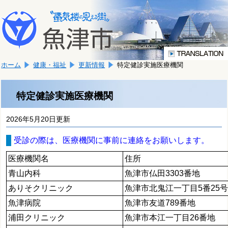
本
こ
文
こ
へ
か
移
ら
動
本
し
ホーム
健康・福祉
更新情報
特定健診実施医療機関
文
ま
で
す。
す。
特定健診実施医療機関
2026年5月20日更新
受診の際は、医療機関に事前に連絡をお願いします。
医
療機関名
住所
青山内科
魚津市仏田3303番地
ありそクリニック
魚津市北鬼江一丁目5番25
魚津病院
魚津市友道789番地
浦田クリニック
魚津市本江一丁目26番地