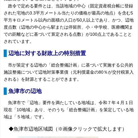
政令で定める要件とは、当該地域の中心（固定資産税台帳に登録
された宅地の3.3平方メートル当たりの価格が最高の地点）を含む5
平方キロメートル以内の面積の人口が50人以上であり、かつ、辺地
度点数（辺地の中心から駅または停留所、小・中学校、医療機関ま
での距離などに基づいて算定される点数）が100点上であることと
されています。
辺地に対する財政上の特別措置
市が策定する辺地の「総合整備計画」に基づいて実施する公共的
施設整備について辺地対策事業債（元利償還金の80％が交付税算入
される）を財源とすることができます。
魚津市の辺地
魚津市で「辺地」要件を満たしている地域は、令和７年４月１日
現在「10地域」あり、そのうち「総合整備計画」を策定している地
域は「５地域」です。
◆魚津市辺地区域図（※画像クリックで拡大します）