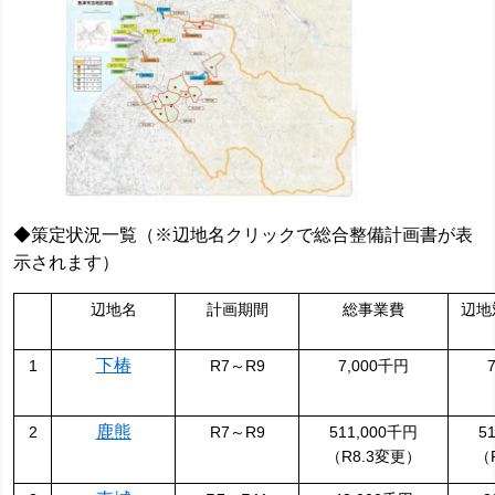
◆策定状況一覧
（※辺地名クリックで総合整備計画書が表
示されます）
辺地名
計画期間
総事業費
辺地
下椿
1
R7～R9
7,000千円
鹿熊
2
R7～R9
511,000千円
5
（R8.3変更）
（