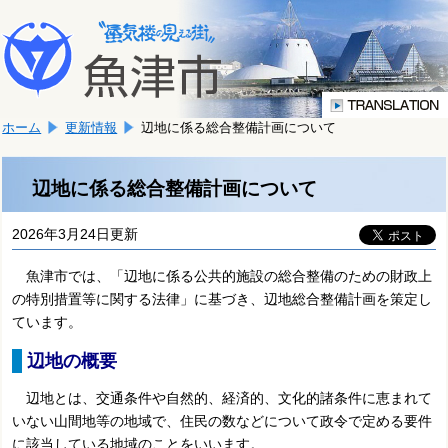
本
こ
文
こ
へ
か
移
ら
動
本
し
ホーム
更新情報
辺地に係る総合整備計画について
文
ま
で
す。
す。
辺地に係る総合整備計画について
2026年3月24日更新
魚津市では、「辺地に係る公共的施設の総合整備のための財政上
の特別措置等に関する法律」に基づき、辺地総合整備計画を策定し
ています。
辺地の概要
辺地とは、交通条件や自然的、経済的、文化的諸条件に恵まれて
いない山間地等の地域で、住民の数などについて政令で定める要件
に該当している地域のことをいいます。