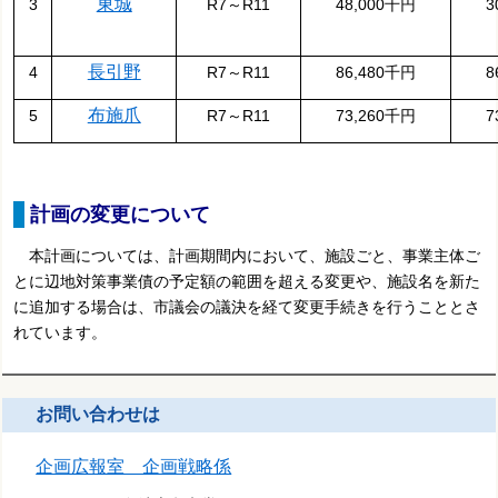
東城
3
R7～R11
48,000千円
3
長引野
4
R7～R11
86,480千円
8
布施爪
5
R7～R11
73,260千円
7
計画の変更について
本計画については、計画期間内において、施設ごと、事業主体ご
とに辺地対策事業債の予定額の範囲を超える変更や、施設名を新た
に追加する場合は、市議会の議決を経て変更手続きを行うこととさ
れています。
お問い合わせは
企画広報室 企画戦略係