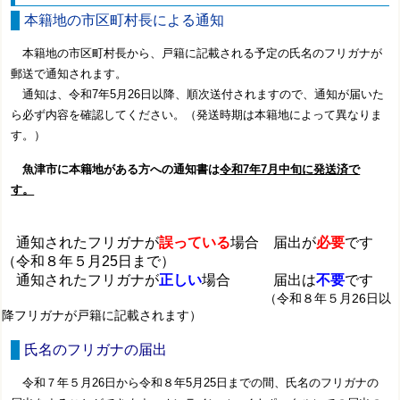
本籍地の市区町村長による通知
本籍地の市区町村長から、戸籍に記載される予定の氏名のフリガナが
郵送で通知されます。
通知は、令和7年5月26日以降、順次送付されますので、通知が届いた
ら必ず内容を確認してください。（発送時期は本籍地によって異なりま
す。）
魚津市に本籍地がある
方への通知書は
令和7年7月中旬に発送済で
す。
通知されたフリガナが
誤っている
場合 届出が
必要
です
（令和８年５月25日まで）
通知されたフリガナが
正しい
場合 届出は
不要
です
（令和８年５月26日以
降フリガナが戸籍に記載されます）
氏名のフリガナの届出
令和７年５月26日から令和８年5月25日までの間、氏名のフリガナの