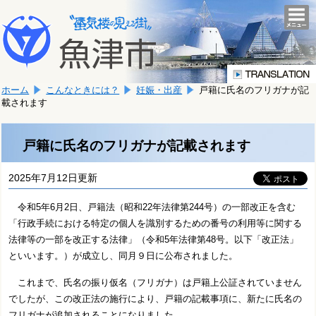
本
こ
文
togg
navi
こ
へ
か
移
ら
動
本
し
ホーム
こんなときには？
妊娠・出産
戸籍に氏名のフリガナが記
文
ま
載されます
で
す。
す。
戸籍に氏名のフリガナが記載されます
2025年7月12日更新
令和5年6月2日、戸籍法（昭和22年法律第244号）の一部改正を含む
「行政手続における特定の個人を識別するための番号の利用等に関する
法律等の一部を改正する法律」（令和5年法律第48号。以下「改正法」
といいます。）が成立し、同月９日に公布されました。
これまで、氏名の振り仮名（フリガナ）は戸籍上公証されていません
でしたが、この改正法の施行により、戸籍の記載事項に、新たに氏名の
フリガナが追加されることになりました。