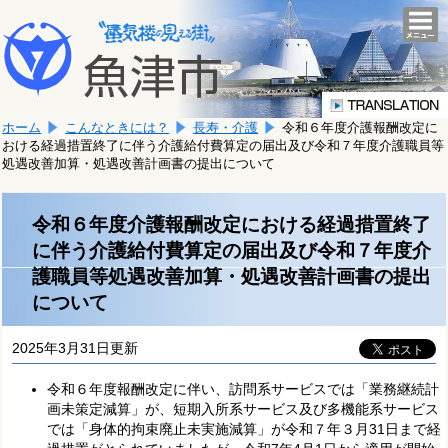
本
こ
文
togg
navi
こ
へ
か
移
ら
動
本
し
ホーム
こんなときには？
長寿・介護
令和６年度介護報酬改定に
文
ま
おける経過措置終了に伴う介護給付費算定の届出及び令和７年度介護職員等
で
す。
処遇改善加算・処遇改善計画書の提出について
す。
令和６年度介護報酬改定における経過措置終了
に伴う介護給付費算定の届出及び令和７年度介
護職員等処遇改善加算・処遇改善計画書の提出
について
2025年3月31日更新
令和６年度報酬改定に伴い、訪問系サービスでは「業務継続計
画未策定減算」が、短期入所系サービス及び多機能系サービス
では「身体的拘束廃止未実施減算」が令和７年３月31日まで経