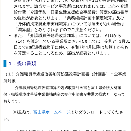
過措置がとられていましたが、令和7年4月1日から適用が開始
されます。該当サービス事業所におかれましては、当市へ介護
給付費（介護予防・日常生活支援総合事業費）算定の届出書等
の提出が必要となります。「業務継続計画未策定減算」及び
「身体的拘束廃止未実施減算」については届出がない場合は
「減算型」とみなされますのでご注意ください。
また、「介護職員等処遇改善加算」については、Ｖ(1)から
（14）を算定している事業所におかれましては、令和7年3月31
日までの経過措置終了に伴い、令和7年4月以降は加算ⅠからⅣ
を算定することになるため、届出が必要となります。
１．提出書類
（１）介護職員等処遇改善加算処遇改善計画書（計画書）＊全事業
所対象
介護職員等処遇改善加算の処遇改善計画書と富山県介護人材確
保・職場環境改善等事業費補助金の交付申請書が共通の様式と なって
おります。
※様式は、
富山県ホームページ
よりダウンロードしてくださ
い。