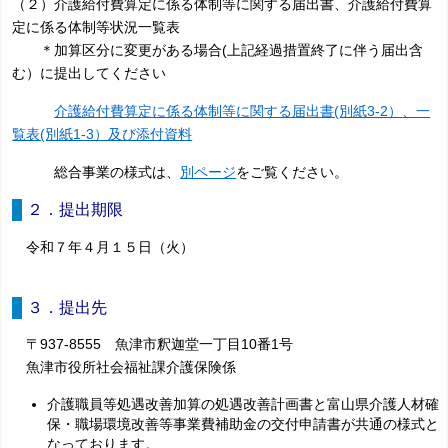
（２）介護給付費算定に係る体制等に関する届出書、介護給付費算
定に係る体制等状況一覧表
＊加算区分に変更がある場合(上記経過措置終了に伴う届出含
む）に提出してください
介護給付費算定に係る体制等に関する届出書(別紙3-2）
、一
覧表(別紙1-3）及び添付資料
総合事業の様式は、
別ページ
をご覧ください。
２．提出期限
令和７年４月１５日（火）
３．提出先
〒937-8555 魚津市釈迦堂一丁目10番1号
魚津市役所社会福祉課介護保険係
介護職員等処遇改善加算の処遇改善計画書と富山県介護人材確
保・職場環境改善等事業費補助金の交付申請書が共通の様式と
なっております。