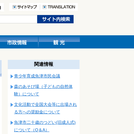
関連情報
青少年育成魚津市民会議
森のあそび場（子どもの自然体
験）について
文化活動で全国大会等に出場され
る方への奨励金について
魚津市二十歳のつどい(旧成人式)
について（Q＆A）