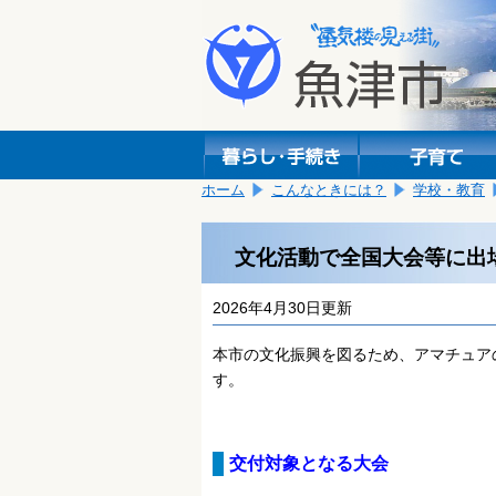
本
こ
文
こ
へ
か
移
ら
動
本
し
文
ま
で
す。
す。
ホーム
こんなときには？
学校・教育
文化活動で全国大会等に出
2026年4月30日更新
本市の文化振興を図るため、アマチュア
す。
交付対象となる大会