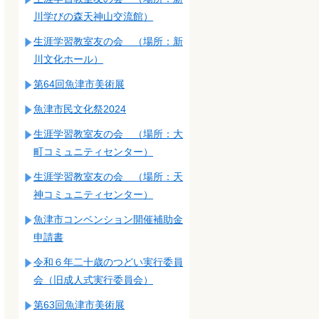
川学びの森天神山交流館）
生涯学習教室友の会 （場所：新
川文化ホール）
第64回魚津市美術展
魚津市民文化祭2024
生涯学習教室友の会 （場所：大
町コミュニティセンター）
生涯学習教室友の会 （場所：天
神コミュニティセンター）
魚津市コンベンション開催補助金
申請書
令和６年二十歳のつどい実行委員
会（旧成人式実行委員会）
第63回魚津市美術展