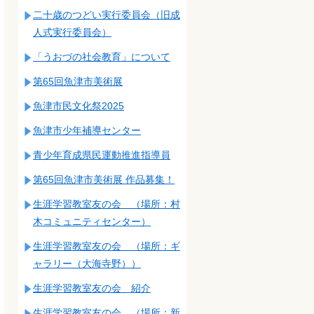
二十歳のつどい実行委員会（旧成
人式実行委員会）
「うおづの社会教育」について
第65回魚津市美術展
魚津市民文化祭2025
魚津市少年補導センター
青少年育成県民運動推進指導員
第65回魚津市美術展 作品募集！
生涯学習教室友の会 （場所：村
木コミュニティセンター）
生涯学習教室友の会 （場所：ギ
ャラリー（大海寺野））
生涯学習教室友の会 紹介
生涯学習教室友の会 （場所：新