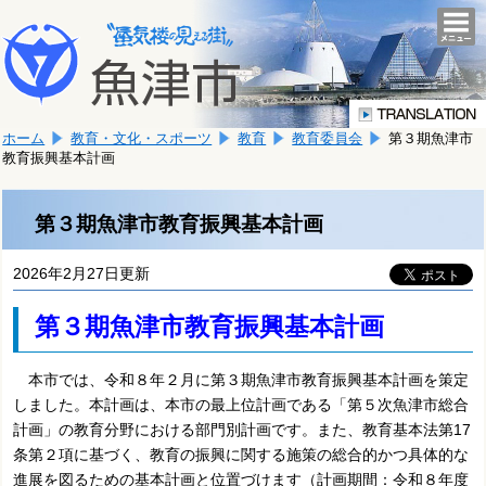
本
こ
文
togg
navi
こ
へ
か
移
ら
動
本
し
ホーム
教育・文化・スポーツ
教育
教育委員会
第３期魚津市
文
ま
教育振興基本計画
で
す。
す。
第３期魚津市教育振興基本計画
2026年2月27日更新
第３期魚津市教育振興基本計画
本市では、令和８年２月に第３期魚津市教育振興基本計画を策定
しました。本計画は、本市の最上位計画である「第５次魚津市総合
計画」の教育分野における部門別計画です。また、教育基本法第17
条第２項に基づく、教育の振興に関する施策の総合的かつ具体的な
進展を図るための基本計画と位置づけます（計画期間：令和８年度