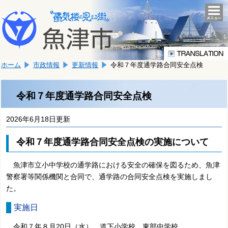
本
こ
文
togg
navi
こ
へ
か
移
ら
動
本
し
ホーム
市政情報
更新情報
令和７年度通学路合同安全点検
文
ま
で
す。
す。
令和７年度通学路合同安全点検
2026年6月18日更新
令和７年度通学路合同安全点検の実施について
魚津市立小中学校の通学路における安全の確保を図るため、魚津
警察署等関係機関と合同で、通学路の合同安全点検を実施しまし
た。
実施日
令和７年８月20日（水） 道下
小学校、
東部中学校