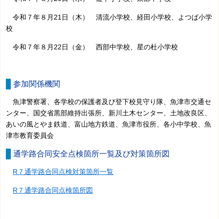
令和７年８月21日（木） 清流
小学校、経田小学校、よつば小学
校
令和７年８月22日（金）
西部中学校
、星の杜小学校
参加関係機関
魚津警察署、各学校の保護者及び登下校見守り隊、魚津市交通セ
ンター、国交省黒部維持出張所、新川土木センター、土地改良区、
あいの風とやま鉄道、富山地方鉄道、魚津市役所、各小中学校、魚
津市教育委員会
通学路合同安全点検箇所一覧及び対策箇所図
R７通学路合同点検対策箇所一覧
R７通学路合同点検箇所図