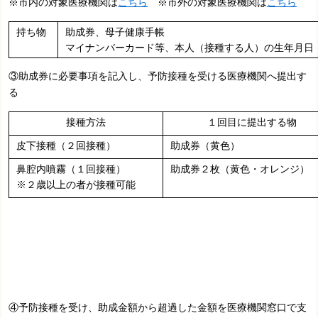
※市内の対象医療機関は
こちら
※市外の対象医療機関は
こちら
持ち物
助成券、母子健康手帳
マイナンバーカード等、本人（接種する人）の生年月日
③助成券に必要事項を記入し、予防接種を受ける医療機関へ提出す
る
接種方法
１回目に提出する物
皮下接種（２回接種）
助成券（黄色）
鼻腔内噴霧（１回接種）
助成券２枚（黄色・オレンジ）
※２歳以上の者が接種可能
④予防接種を受け、助成金額から超過した金額を医療機関窓口で支