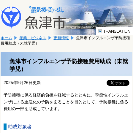
本
こ
文
こ
へ
か
移
ら
動
本
し
ホーム
産業・ビジネス
更新情報
魚津市インフルエンザ予防接種
文
ま
費用助成（未就学児）
で
す。
す。
魚津市インフルエンザ予防接種費用助成（未就
学児）
2025年9月26日更新
予防接種に係る経済的負担を軽減するとともに、季節性インフルエ
ンザによる重症化の予防を図ることを目的として、予防接種に係る
費用の一部を助成しています。
助成対象者