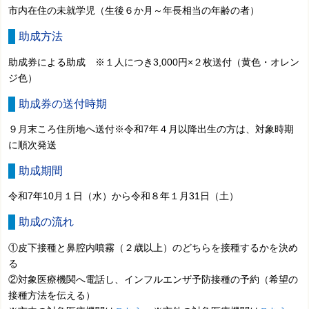
市内在住の未就学児（生後６か月～年長相当の年齢の者）
助成方法
助成券による助成 ※１人につき3,000円×２枚送付（黄色・オレン
ジ色）
助成券の送付時期
９月末ころ住所地へ送付※令和7年４月以降出生の方は、対象時期
に順次発送
助成期間
令和7年10月１日（水）から令和８年１月31日（土）
助成の流れ
①皮下接種と鼻腔内噴霧（２歳以上）のどちらを接種するかを決め
る
②
対象医療機関へ電話し、インフルエンザ予防接種の予約（希望の
接種方法を伝える）