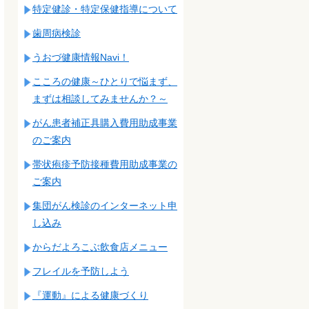
特定健診・特定保健指導について
歯周病検診
うおづ健康情報Navi！
こころの健康～ひとりで悩まず、
まずは相談してみませんか？～
がん患者補正具購入費用助成事業
のご案内
帯状疱疹予防接種費用助成事業の
ご案内
集団がん検診のインターネット申
し込み
からだよろこぶ飲食店メニュー
フレイルを予防しよう
『運動』による健康づくり