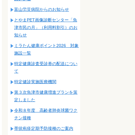
富山労災病院からのお知らせ
とやまPET画像診断センター「魚
津市民の月」（利用料割引）のお
知らせ
ミラたん健康ポイント2026 対象
施設一覧
特定健康診査受診券の配送につい
て
特定健診実施医療機関
第３次魚津市健康増進プランを策
定しました
令和８年度 高齢者肺炎球菌ワク
チン接種
帯状疱疹定期予防接種のご案内