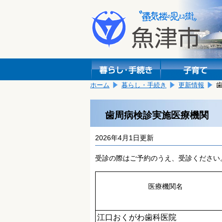
本
こ
文
こ
へ
か
移
ら
動
本
し
文
ま
で
す。
す。
ホーム
暮らし・手続き
更新情報
歯周病検診実施医療機関
2026年4月1日更新
受診の際はご予約のうえ、受診ください
医療機関名
江口おくがわ歯科医院