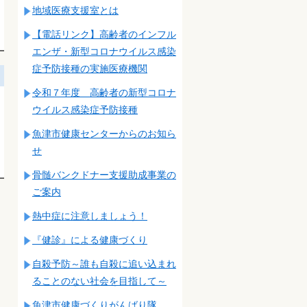
地域医療支援室とは
【電話リンク】高齢者のインフル
エンザ・新型コロナウイルス感染
症予防接種の実施医療機関
令和７年度 高齢者の新型コロナ
ウイルス感染症予防接種
魚津市健康センターからのお知ら
せ
骨髄バンクドナー支援助成事業の
ご案内
熱中症に注意しましょう！
『健診』による健康づくり
自殺予防～誰も自殺に追い込まれ
ることのない社会を目指して～
魚津市健康づくりがんばり隊