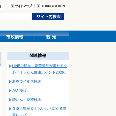
関連情報
LINEで簡単！豪華景品が当たる☆
彡『ミラたん健康ポイント2026』
肝炎ウイルス検診
がん検診
肺がん・結核検診
食卓に野菜を！おいしさ広がる野
菜レシピ