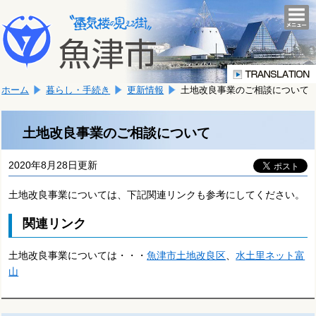
本
こ
文
togg
navi
こ
へ
か
移
ら
動
本
し
ホーム
暮らし・手続き
更新情報
土地改良事業のご相談について
文
ま
で
す。
す。
土地改良事業のご相談について
2020年8月28日更新
土地改良事業については、下記関連リンクも参考にしてください。
関連リンク
土地改良事業については・・・
魚津市土地改良区
、
水土里ネット富
山