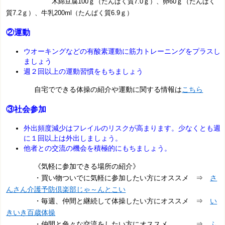
木綿豆腐100ｇ（たんぱく質7.0ｇ）、卵60ｇ（たんぱく
質7.2ｇ）、牛乳200ml（たんぱく質6.9ｇ）
②運動
ウオーキングなどの有酸素運動に筋力トレーニングをプラスし
ましょう
週２回以上の運動習慣をもちましょう
自宅でできる体操の紹介や運動に関する情報は
こちら
③社会参加
外出頻度減少はフレイルのリスクが高まります。少なくとも週
に１回以上は外出しましょう。
他者との交流の機会を積極的にもちましょう。
《気軽に参加できる場所の紹介》
・買い物ついでに気軽に参加したい方にオススメ ⇒
さ
んさん介護予防倶楽部じゃ～んとこい
・毎週、仲間と継続して体操したい方にオススメ ⇒
い
きいき百歳体操
・仲間と色々な交流をしたい方にオススメ ⇒
ふ