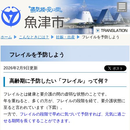
本
こ
文
togg
navi
こ
へ
か
移
ら
動
本
し
ホーム
こんなときには？
妊娠・出産
フレイルを予防しよう
文
ま
で
す。
す。
フレイルを予防しよう
2026年2月9日更新
高齢期に予防したい「フレイル」って何？
フレイルとは健康と要介護の間の虚弱な状態のことです。
年を重ねると、多くの方が、フレイルの段階を経て、要介護状態に
至ると言われています（下図）。
一方で、
フレイルの段階で早めに気づいて予防すれば、元気に過ご
せる期間を長くすることができます。