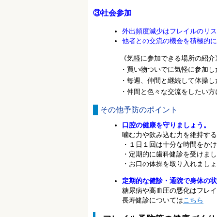
③社会参加
外出頻度減少はフレイルのリス
他者との交流の機会を積極的に
《気軽に参加できる場所の紹介
・買い物ついでに気軽に参加した
・毎週、仲間と継続して体操した
・仲間と色々な交流をしたい
その他予防のポイント
口腔の健康を守りましょう。
噛む力や飲み込む力を維持する
・１日１回は十分な時間をかけ
・定期的に歯科健診を受けまし
・お口の体操を取り入れましょ
定期的な健診・通院で身体の状
糖尿病や高血圧の悪化はフレイ
長寿健診については
こちら