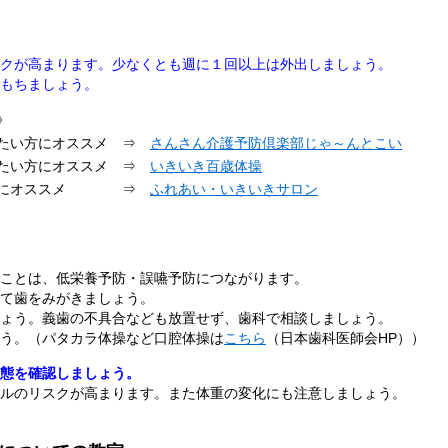
クが高まります。少なくとも週に１回以上は外出しましょう。
もちましょう。
》
い方にオススメ ⇒
さんさん介護予防倶楽部じゃ～んとこい
い方にオススメ ⇒
いきいき百歳体操
方にオススメ ⇒
ふれあい・いきいきサロン
ことは、低栄養予防・誤嚥予防につながります。
て歯をみがきましょう。
ょう。義歯の不具合なども放置せず、歯科で相談しましょう。
う。（パタカラ体操など口腔体操は
こちら
（日本歯科医師会HP））
態を確認しましょう。
ルのリスクが高まります。また体重の変化にも注意しましょう。