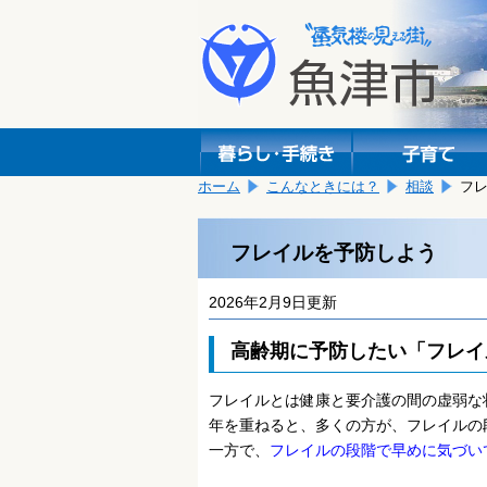
本
こ
文
こ
へ
か
移
ら
動
本
し
文
ま
で
す。
す。
ホーム
こんなときには？
相談
フ
フレイルを予防しよう
2026年2月9日更新
高齢期に予防したい「フレイ
フレイルとは健康と要介護の間の虚弱な
年を重ねると、多くの方が、フレイルの
一方で、
フレイルの段階で早めに気づい