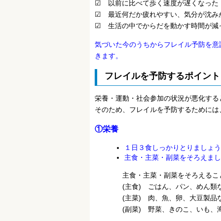
☑ 以前に比べて歩く速度が遅くなった
☑ 最近何だか疲れやすい、気分が沈み
☑ 生活の中でからだを動かす
気づいた今のうちからフレイル予防を意
きます。
フレイルを予防するポイント
栄養・運動・社会参加の状況が悪化する
そのため、フレイルを予防するためには
①栄養
１日３食しっかりとりましょう
主食・主菜・副菜をそろえまし
主食・主菜・副菜をそろえることで
(主食) ごはん、パン、めん類な
(主菜) 肉、魚、卵、大豆製品な
(副菜) 野菜、きのこ、いも、海藻