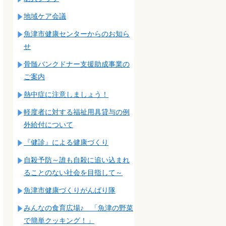
地域ケア会議
魚津市健康センターからのお知ら
せ
骨髄バンクドナー支援助成事業の
ご案内
熱中症に注意しましょう！
軽度者に対する福祉用具貸与の例
外給付について
『健診』による健康づくり
自殺予防～誰も自殺に追い込まれ
ることのない社会を目指して～
魚津市健康づくりがんばり隊
みんなの食育広場♪ 「魚津の野菜
で簡単クッキング！」