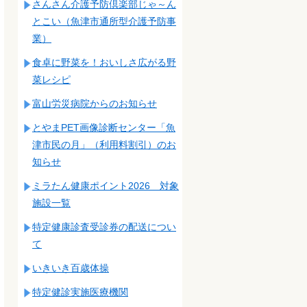
さんさん介護予防倶楽部じゃ～ん
とこい（魚津市通所型介護予防事
業）
食卓に野菜を！おいしさ広がる野
菜レシピ
富山労災病院からのお知らせ
とやまPET画像診断センター「魚
津市民の月」（利用料割引）のお
知らせ
ミラたん健康ポイント2026 対象
施設一覧
特定健康診査受診券の配送につい
て
いきいき百歳体操
特定健診実施医療機関