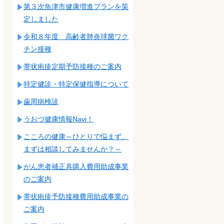
第３次魚津市健康増進プランを策
定しました
令和８年度 高齢者肺炎球菌ワク
チン接種
帯状疱疹定期予防接種のご案内
特定健診・特定保健指導について
歯周病検診
うおづ健康情報Navi！
こころの健康～ひとりで悩まず、
まずは相談してみませんか？～
がん患者補正具購入費用助成事業
のご案内
帯状疱疹予防接種費用助成事業の
ご案内