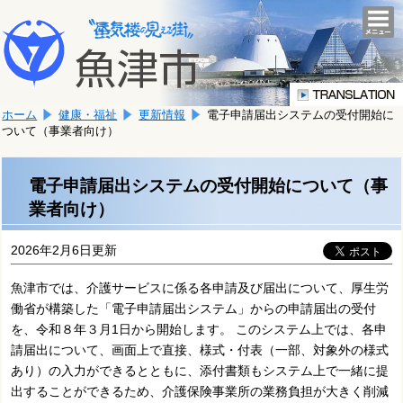
本
こ
文
togg
navi
こ
へ
か
移
ら
動
本
し
ホーム
健康・福祉
更新情報
電子申請届出システムの受付開始に
文
ま
ついて（事業者向け）
で
す。
す。
電子申請届出システムの受付開始について（事
業者向け）
2026年2月6日更新
魚津市では、介護サービスに係る各申請及び届出について、厚生労
働省が構築した「電子申請届出システム」からの申請届出の受付
を、令和８年３月1日から開始します。 このシステム上では、各申
請届出について、画面上で直接、様式・付表（一部、対象外の様式
あり）の入力ができるとともに、添付書類もシステム上で一緒に提
出することができるため、介護保険事業所の業務負担が大きく削減