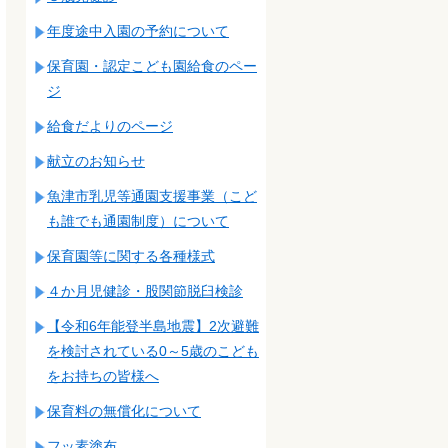
年度途中入園の予約について
保育園・認定こども園給食のペー
ジ
給食だよりのページ
献立のお知らせ
魚津市乳児等通園支援事業（こど
も誰でも通園制度）について
保育園等に関する各種様式
４か月児健診・股関節脱臼検診
【令和6年能登半島地震】2次避難
を検討されている0～5歳のこども
をお持ちの皆様へ
保育料の無償化について
フッ素塗布