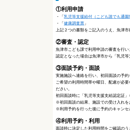
①利用申請
・「
乳児等支援給付（こども誰でも通園
・「
健康調査票
」
上記２つの書類をご記入のうえ、魚津市
②審査・認定
魚津市こども課で利用申請の審査を行い
認定となった場合は魚津市から「乳児等
③面談予約・面談
実施施設へ連絡を行い、初回面談の予約
ご希望の利用時間帯や曜日、配慮が必要
ださい。
初回面談時に「乳児等支援支給認定証」
※初回面談の結果、施設での受け入れを
※利用予約を行った後に予約のキャンセ
④利用予約・利用
面談時に決定した利用時間をご確認のう