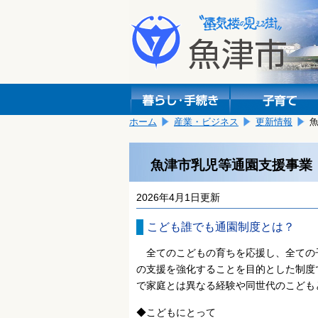
本
こ
文
こ
へ
か
移
ら
動
本
し
文
ま
で
す。
す。
ホーム
産業・ビジネス
更新情報
魚津市乳児等通園支援事業
2026年4月1日更新
こども誰でも通園制度とは？
全てのこどもの育ちを応援し、全ての
の支援を強化することを目的とした制度
で家庭とは異なる経験や同世代のこども
◆こどもにとって