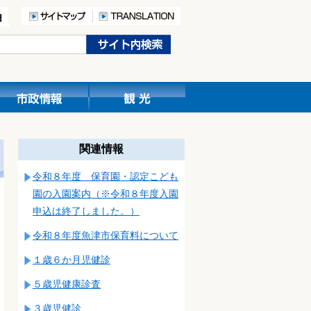
関連情報
令和８年度 保育園・認定こども
園の入園案内（※令和８年度入園
申込は終了しました。）
令和８年度魚津市保育料について
１歳６か月児健診
５歳児健康診査
３歳児健診