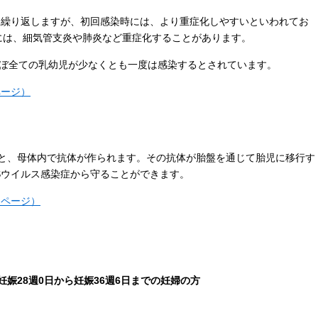
を繰り返しますが、初回感染時には、より重症化しやすいといわれてお
には、細気管支炎や肺炎など重症化することがあります。
ほぼ全ての乳幼児が少なくとも一度は感染するとされています。
ページ）
と、母体内で抗体が作られます。その抗体が胎盤を通じて胎児に移行す
Sウイルス感染症から守ることができます。
ムページ）
娠28週0日から妊娠36週6日までの妊婦の方