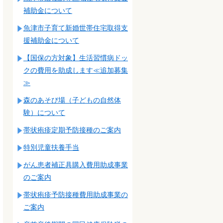
補助金について
魚津市子育て新婚世帯住宅取得支
援補助金について
【国保の方対象】生活習慣病ドッ
クの費用を助成します≪追加募集
≫
森のあそび場（子どもの自然体
験）について
帯状疱疹定期予防接種のご案内
特別児童扶養手当
がん患者補正具購入費用助成事業
のご案内
帯状疱疹予防接種費用助成事業の
ご案内