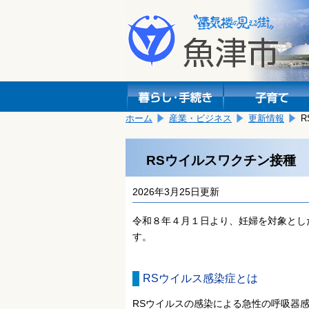
本
こ
文
こ
へ
か
移
ら
動
本
し
文
ま
で
す。
す。
ホーム
産業・ビジネス
更新情報
RSウイルスワクチン接種
2026年3月25日更新
令和８年４月１日より、妊婦を対象とし
す。
RSウイルス感染症とは
RSウイルスの感染による急性の呼吸器