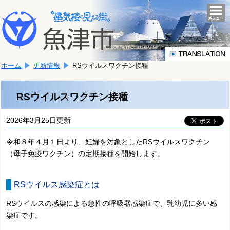
本
こ
文
togg
navi
こ
へ
か
移
ら
動
本
し
ホーム
更新情報
RSウイルスワクチン接種
文
ま
で
す。
す。
RSウイルスワクチン接種
2026年3月25日更新
令和８年４月１日より、妊婦を対象としたRSウイルスワクチン
（母子免疫ワクチン）の定期接種を開始します。
RSウイルス感染症とは
RSウイルスの感染による急性の呼吸器感染症で、乳幼児に多い感
染症です。