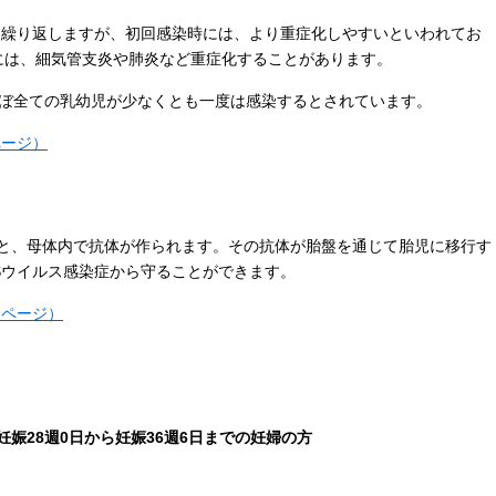
を繰り返しますが、初回感染時には、より重症化しやすいといわれてお
には、細気管支炎や肺炎など重症化することがあります。
ほぼ全ての乳幼児が少なくとも一度は感染するとされています。
ページ）
と、母体内で抗体が作られます。その抗体が胎盤を通じて胎児に移行す
Sウイルス感染症から守ることができます。
ムページ）
娠28週0日から妊娠36週6日までの妊婦の方