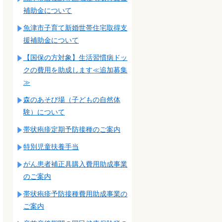
補助金について
魚津市子育て新婚世帯住宅取得支
援補助金について
【国保の方対象】生活習慣病ドッ
クの費用を助成します≪追加募集
≫
森のあそび場（子どもの自然体
験）について
帯状疱疹定期予防接種のご案内
特別児童扶養手当
がん患者補正具購入費用助成事業
のご案内
帯状疱疹予防接種費用助成事業の
ご案内