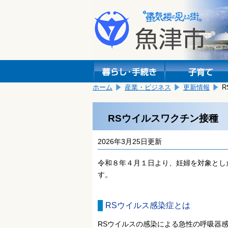
本
こ
文
こ
へ
か
移
ら
動
本
し
文
ま
で
す。
す。
ホーム
産業・ビジネス
更新情報
RSウイルスワクチン接種
2026年3月25日更新
令和８年４月１日より、妊婦を対象とし
す。
RSウイルス感染症とは
RSウイルスの感染による急性の呼吸器