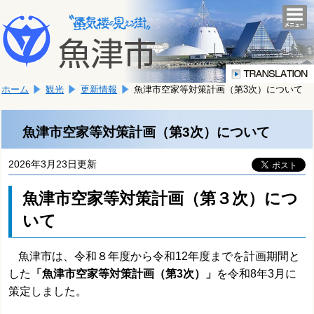
本
こ
文
togg
navi
こ
へ
か
移
ら
動
本
し
ホーム
観光
更新情報
魚津市空家等対策計画（第3次）について
文
ま
で
す。
す。
魚津市空家等対策計画（第3次）について
2026年3月23日更新
魚津市空家等対策計画（第３次）につ
いて
魚津市は、令和８年度から令和12年度までを計画期間と
した
「魚津市空家等対策計画（第3次）」
を令和8年3月に
策定しました。