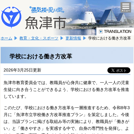
本
こ
文
togg
navi
こ
へ
か
移
ら
動
本
し
ホーム
教育・文化・スポーツ
更新情報
学校における働き方改革
文
ま
で
す。
す。
学校における働き方改革
2026年3月25日更新
魚津市教育委員会では、教職員が心身共に健康で、一人一人の児童
生徒に向き合うことができるよう、学校における働き方改革を推進
しています。
このたび、学校における働き方改革を一層推進するため、令和8年3
月に「魚津市立学校働き方改革推進プラン」を策定しました。今後
は、当該プランに掲げる取組み等の実施により、教職員が「働きが
い」と「働きやすさ」を実感する中で、自身の専門性を発揮し、よ